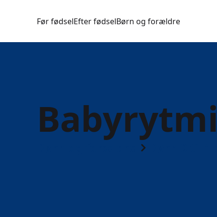
Før fødsel
Efter fødsel
Børn og forældre
Babyrytmi
Børn og forældre
Børn 0 til 1 