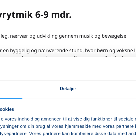
rytmik 6-9 mdr.
 leg, nærvær og udvikling gennem musik og bevægelse
r en hyggelig og nærværende stund, hvor børn og voksne l
danser og bevæger sig sammen. Gennem musikalske lege,
e og barnets egne motoriske eksperimenter styrkes motor
musikalitet og kropsbevidsthed på en sjov og naturlig måde
ste leveår sker der en enorm udvikling hos barnet. Som for
Detaljer
r være værdifuldt at få inspiration og støtte til at aktivere 
 sit barn gennem de forskellige udviklingstrin.
ookies
r et centralt element i undervisningen, fordi den understøt
se vores indhold og annoncer, til at vise dig funktioner til sociale
bevægelser, naturlige musikalitet og glæde ved at bruge k
oplysninger om din brug af vores hjemmeside med vores partnere i
ynger, danser og leger sammen, får barnet nye erfaringer, d
ysepartnere. Vores partnere kan kombinere disse data med andr