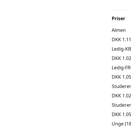
Rytmik b
lege og 
Priser
deltage a
Almen
Undervej
DKK 1.11
med hjem
Ledig-K
DKK 1.02
Det hele
nærvær o
Ledig-FR
og bevæg
DKK 1.05
ingen sæ
Studere
DKK 1.02
Studere
DKK 1.05
Unge (18