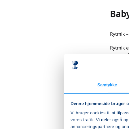
Baby
Rytmik –
Rytmik e
synger, 
bevægels
sanser, 
I de før
Samtykke
det derfo
udfordre
Denne hjemmeside bruger c
Rytmen e
Vi bruger cookies til at tilpas
barnets 
vores trafik. Vi deler også 
Når vi s
annonceringspartnere og anal