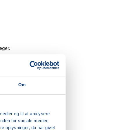
eger,
ik,
.
ælder kan
Om
og
ter
 medier og til at analysere
roppen.
nden for sociale medier,
er
e oplysninger, du har givet