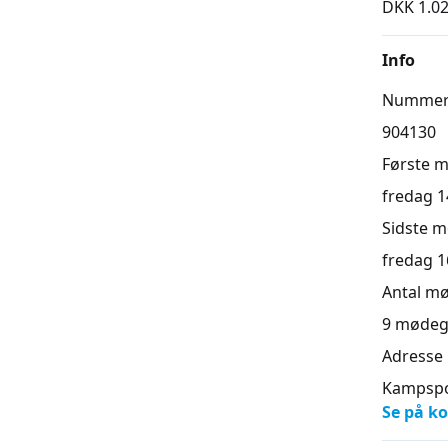
DKK 1.02
Info
Numme
904130
Første 
fredag 14
Sidste 
fredag 16
Antal m
9
mødeg
Adresse
Kampspor
Se på ko