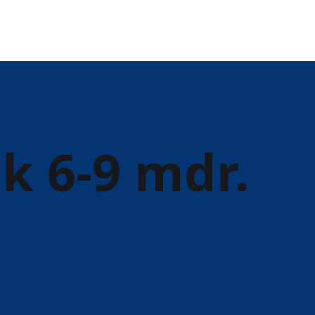
k 6-9 mdr.
år