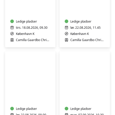
Førstehjælp
Førstehjælp
til
til
babyer
babyer
og
og
børn
Ledige pladser
børn
Ledige pladser
tirs. 18.08.2026, 09.30
lør. 22.08.2026, 11.45
København K
København K
Camilla Gaardbo Christensen
Camilla Gaardbo Christensen
Førstehjælp
Førstehjælp
til
til
babyer
babyer
og
og
børn
Ledige pladser
børn
Ledige pladser
lør. 22.08.2026, 09.00
man. 07.09.2026, 10.30