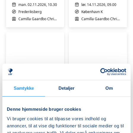
man. 02.11.2026, 10.30
lør. 14.11.2026, 09.00
Frederiksberg
København K
Camilla Gaardbo Christensen
Camilla Gaardbo Christensen
Førstehjælp
Førstehjælp
til
til
babyer
babyer
Samtykke
Detaljer
Om
og
og
børn
Ledige pladser
børn
Ledige pladser
lør. 14.11.2026, 11.45
man. 16.11.2026, 10.30
Denne hjemmeside bruger cookies
København K
Frederiksberg
Vi bruger cookies til at tilpasse vores indhold og
Camilla Gaardbo Christensen
Camilla Gaardbo Christensen
annoncer, til at vise dig funktioner til sociale medier og til
at analysere vores trafik. Vi deler også oplysninger om