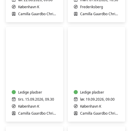
København K
Frederiksberg
Camilla Gaardbo Christensen
Camilla Gaardbo Christensen
Førstehjælp
Førstehjælp
til
til
babyer
babyer
og
og
børn
Ledige pladser
børn
Ledige pladser
tirs. 15.09.2026, 09.30
lør. 19.09.2026, 09.00
København K
København K
Camilla Gaardbo Christensen
Camilla Gaardbo Christensen