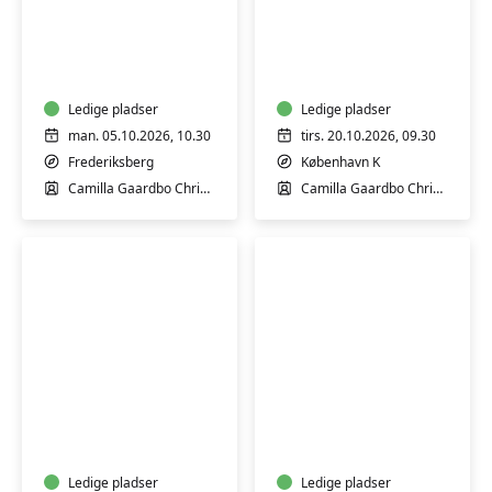
Førstehjælp
Førstehjælp
til
til
babyer
babyer
og
og
børn
Ledige pladser
børn
Ledige pladser
man. 05.10.2026, 10.30
tirs. 20.10.2026, 09.30
Frederiksberg
København K
Camilla Gaardbo Christensen
Camilla Gaardbo Christensen
Førstehjælp
Førstehjælp
til
til
babyer
babyer
og
og
børn
Ledige pladser
børn
Ledige pladser