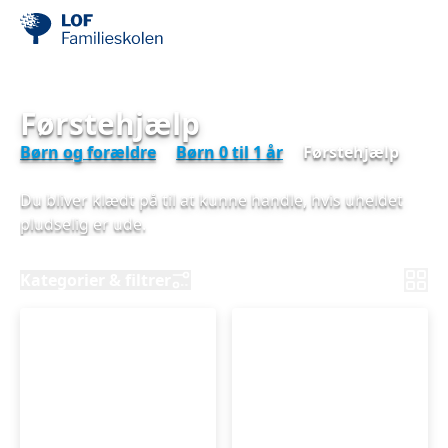
Førstehjælp
Børn og forældre
Børn 0 til 1 år
Førstehjælp
Du bliver klædt på til at kunne handle, hvis uheldet
pludselig er ude.
Kategorier & filtrer