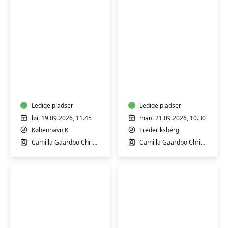
Førstehjælp
Førstehjælp
til
til
babyer
babyer
og
og
børn
Ledige pladser
børn
Ledige pladser
lør. 19.09.2026, 11.45
man. 21.09.2026, 10.30
København K
Frederiksberg
Camilla Gaardbo Christensen
Camilla Gaardbo Christensen