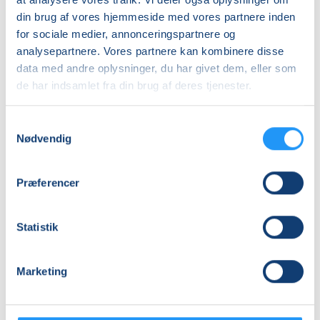
din brug af vores hjemmeside med vores partnere inden
for sociale medier, annonceringspartnere og
analysepartnere. Vores partnere kan kombinere disse
data med andre oplysninger, du har givet dem, eller som
de har indsamlet fra din brug af deres tjenester.
Førstehjælp
Førstehjælp
til
til
Samtykkevalg
babyer
babyer
Nødvendig
og
og
børn
Ledige pladser
børn
Ledige pladser
tirs. 17.11.2026, 09.30
man. 30.11.2026, 10.30
Præferencer
København K
Frederiksberg
Camilla Gaardbo Christensen
Camilla Gaardbo Christensen
Statistik
Marketing