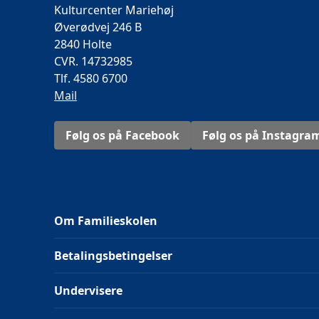
Kulturcenter Mariehøj
Øverødvej 246 B
2840 Holte
CVR. 14732985
Tlf. 4580 6700
Mail
Følg os på Facebook
Følg os på Instagra
Om Familieskolen
Betalingsbetingelser
Undervisere