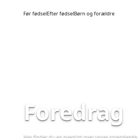
Før fødsel
Efter fødsel
Børn og forældre
Foredrag
Her finder du en oversigt over vores spændende 