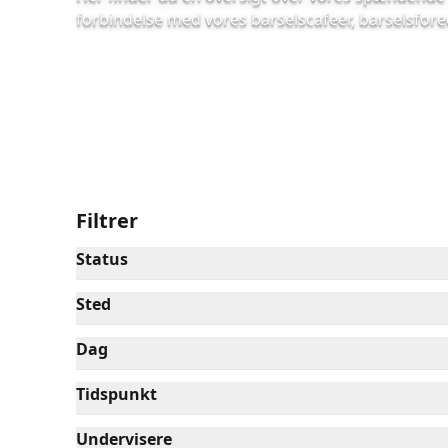
forbindelse med vores barselscafeer, barselsfor
Filtrer
Status
Sted
Dag
Tidspunkt
Undervisere