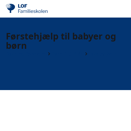
Førstehjælp til babyer og
børn
Børn og forældre
Børn 0 til 1 år
Førstehjælp