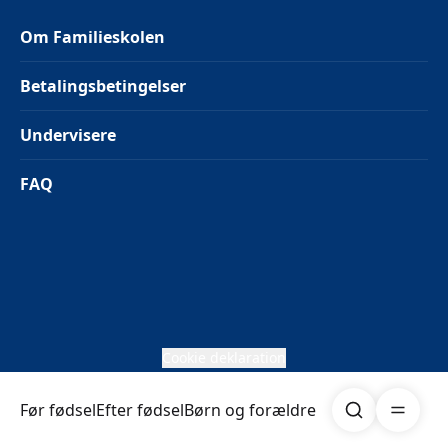
Om Familieskolen
Betalingsbetingelser
Undervisere
FAQ
Cookie deklaration
Søg
Åben me
Før fødsel
Efter fødsel
Børn og forældre