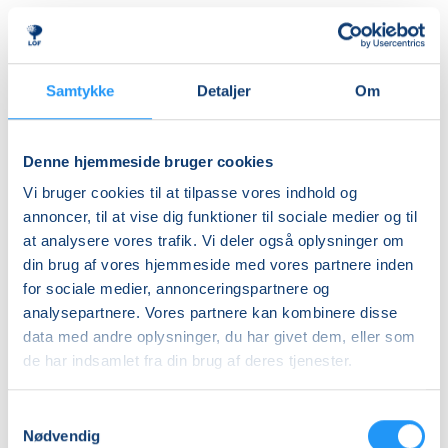
Almen
DKK 395,00
Ledig-KBH
Samtykke
Detaljer
Om
DKK 372,00
Ledig-FRB
Denne hjemmeside bruger cookies
DKK 375,00
Vi bruger cookies til at tilpasse vores indhold og
Studerende-KBH
annoncer, til at vise dig funktioner til sociale medier og til
at analysere vores trafik. Vi deler også oplysninger om
DKK 372,00
din brug af vores hjemmeside med vores partnere inden
Studerende-FRB
for sociale medier, annonceringspartnere og
DKK 375,00
analysepartnere. Vores partnere kan kombinere disse
data med andre oplysninger, du har givet dem, eller som
Unge (18-25 år)-KBH
de har indsamlet fra din brug af deres tjenester.
DKK 372,00
Samtykkevalg
Info
Nødvendig