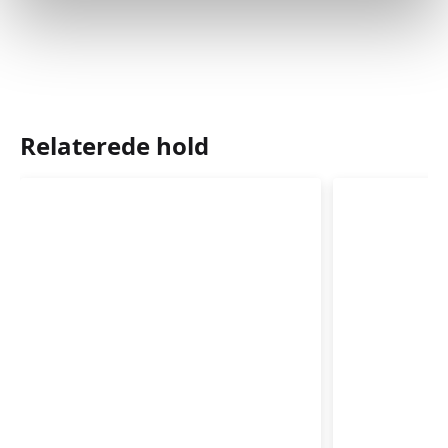
Relaterede hold
Førstehjælp
Førstehj