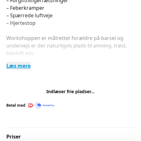
– Forgiftninger/ætsninger
– Feberkramper
– Spærrede luftveje
– Hjertestop
Workshoppen er målrettet forældre på barsel og
undervejs er der naturligvis plads til amning, trøst,
bleskift osv.
Læs mere
Gravide samt bedsteforældre og andre interesserede
er naturligvis også velkomne.
For at få bedst muligt udbytte er der et begrænset
Indlæser frie pladser...
deltagerantal og forhåndstilmelding er nødvendig.
Betal med
Priser