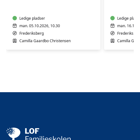
til
til
babyer
babyer
og
og
børn
Ledige pladser
børn
Ledige plads
man. 05.10.2026, 10.30
man. 16.11.2
Frederiksberg
Frederiksber
Camilla Gaardbo Christensen
Camilla Gaar