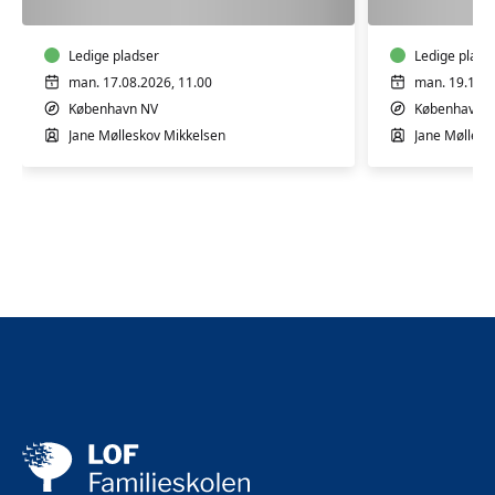
5
5
mdr.
mdr.
Ledige pladser
Ledige plads
man. 17.08.2026, 11.00
man. 19.10.2
København NV
København 
Jane Mølleskov Mikkelsen
Jane Møllesk