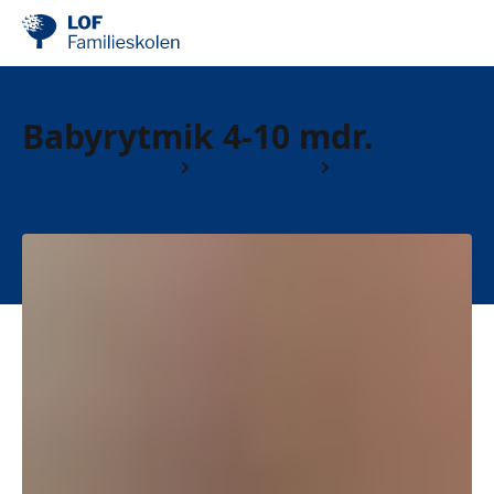
Babyrytmik 4-10 mdr.
Børn og forældre
Børn 0 til 1 år
3-6 mdr.