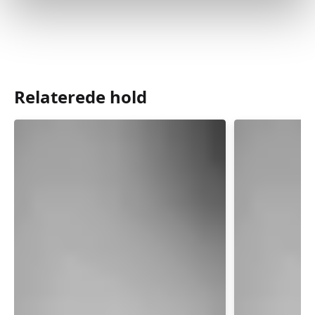
Relaterede hold
Babyrytmik
Babyrytm
3-
3-