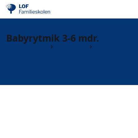
Babyrytmik 3-6 mdr.
Børn og forældre
Børn 0 til 1 år
3-6 mdr.