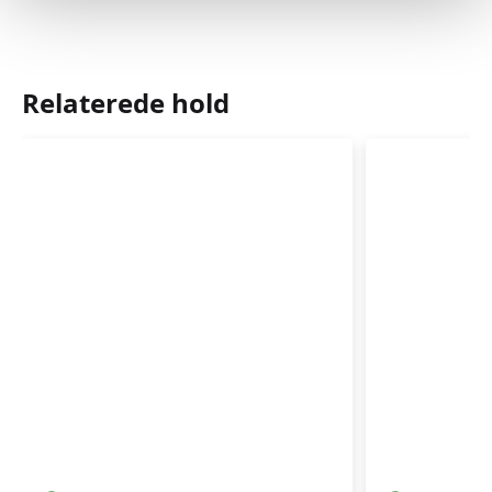
Relaterede hold
Babyrytmik
Babyrytm
4-
3-
10
5
mdr.
mdr.