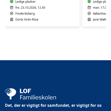
Ledige pladser
Ledige plads
fre. 23.10.2026, 12.45
man. 17.08.2
Frederiksberg
København 
Dorte Virén Riise
Jane Møllesk
Det, der er vigtigt for samfundet, er vigtigt for os