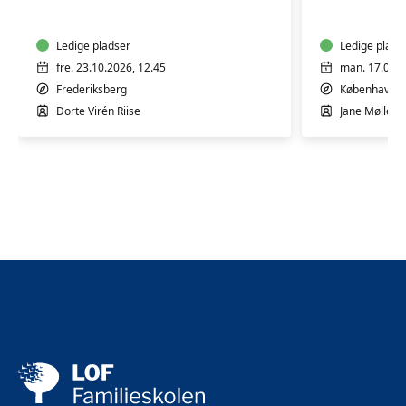
10
9
mdr.
mdr.
Ledige pladser
Ledige plads
fre. 23.10.2026, 12.45
man. 17.08.2
Frederiksberg
København 
Dorte Virén Riise
Jane Møllesk