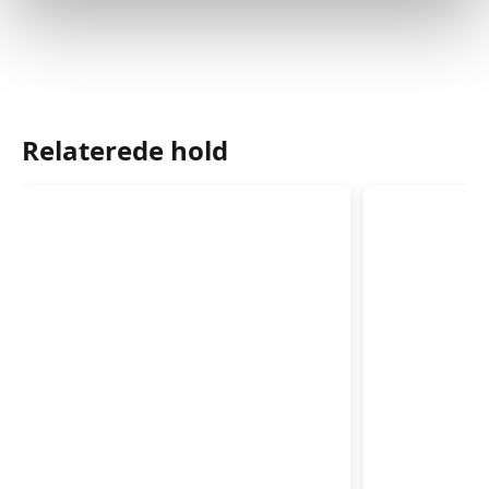
Relaterede hold
Babyrytmik
Babyrytm
4-
6-