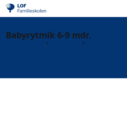
Babyrytmik 6-9 mdr.
Børn og forældre
Børn 0 til 1 år
6-9 mdr.