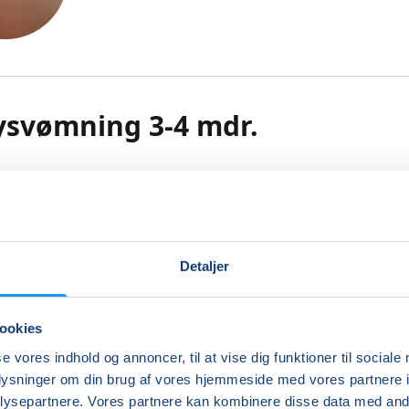
ysvømning 3-4 mdr.
babysvømning få inspiration til vådt samvær og leg, der støt
nsemotoriske udvikling.
mulerer børns sanser og motorik, og babysvømning er en r
 at blive fortrolig med vandet på. Vi har fokus på tillidss
Detaljer
 det våde element med træning af sikkerhed, balance, posi
ttelse i vand. Trygheden højnes undervejs både for barn o
r leges, udforskes og udfordres. Vi starter roligt op og når
ookies
den til at plaske, hoppe, flyde og dykke. Vi leger og træner i
se vores indhold og annoncer, til at vise dig funktioner til sociale
 tempo, så alle kan opleve glæden, styrken og velværet ved
oplysninger om din brug af vores hjemmeside med vores partnere i
ig i vand. Forskellige sange indgår naturligt i undervisning
ysepartnere. Vores partnere kan kombinere disse data med andr