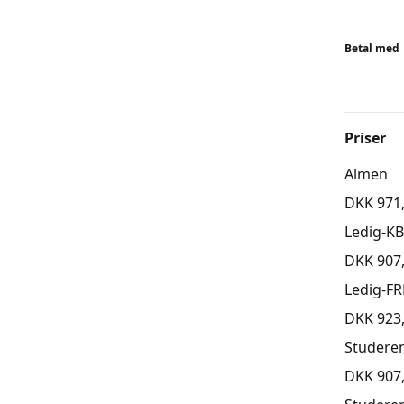
ALDERSI
Børn er f
Betal med
skal kun 
virker ut
aldersra
udfordri
Priser
idé at t
Almen
Holdene 
undervej
DKK 971
Ledig-K
BEMÆR
DKK 907
Tilmeldi
skal tilm
Ledig-FR
DKK 923
Studere
DKK 907