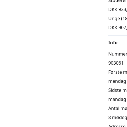
Studere
DKK 923
Unge (18
DKK 907
Info
Numme
903061
Første 
mandag 0
Sidste 
mandag 1
Antal m
8
mødeg
Adresse