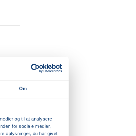
ter dit
igtig
kabende
Om
tion og
g voksen,
 medier og til at analysere
 at
nden for sociale medier,
en.
e oplysninger, du har givet