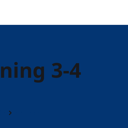
ing 3-4
år
3-6 mdr.