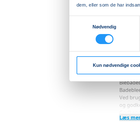
dem, eller som de har indsaml
Du får s
lære at 
Samtykkevalg
Nødvendig
PRAKTIS
Med henb
mht. bør
Godkendt
er renlig
Kun nødvendige coo
Godkendt
vigtigt,
Blebadeb
Badeblee
Ved brug
og godke
Godkendt
Læs me
Der er p
dameom