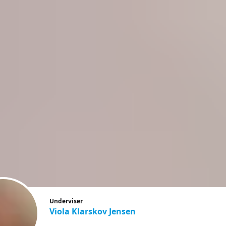
Underviser
Viola Klarskov Jensen