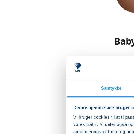
Bab
Kom til 
barns sa
Vand sti
god måde
Samtykke
samvær i
understø
imens de
Denne hjemmeside bruger c
efterhån
Vi bruger cookies til at tilpas
børnenes
vores trafik. Vi deler også 
bevæge s
annonceringspartnere og anal