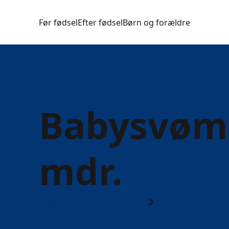
Før fødsel
Efter fødsel
Børn og forældre
Babysvømn
mdr.
Børn og forældre
Børn 0 til 1 