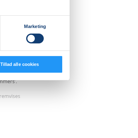
r du skal
mme.
Marketing
 regler
ndtil de
Tillad alle cookies
er
mmers’.
fremvises