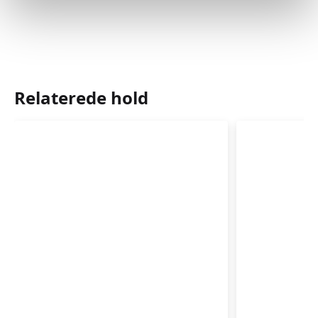
Relaterede hold
Babysvømning
Babysvø
3-
3-