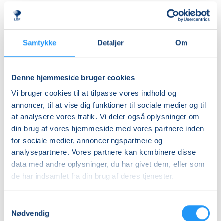
herre- og dameomklædningsrum.
Ledig-KBH
DKK 907,00
Undervisningen foregår i ”Indsøen”, hvor vandet er
cirka 32 grader varmt.
Ledig-FRB
Samtykke
Detaljer
Om
DKK 923,00
ALDERSINDDELINGEN ER VEJLEDENDE
Studerende-KBH
Børn er forskellige og udvikler sig i forskellige tempi,
Denne hjemmeside bruger cookies
så aldersinddelingen skal kun forstås som
DKK 907,00
Vi bruger cookies til at tilpasse vores indhold og
vejledende. Hvis dit barn fx er forsigtigt anlagt eller
Studerende-FRB
annoncer, til at vise dig funktioner til sociale medier og til
virker utryg ved vand, er det en god idé at tænke lidt
at analysere vores trafik. Vi deler også oplysninger om
DKK 923,00
nedad i fht. aldersrammen. Hvis barnet derimod er
din brug af vores hjemmeside med vores partnere inden
motorisk langt fremme, frisk på nye udfordringer og
Unge (18-25 år)-KBH
for sociale medier, annonceringspartnere og
måske endda allerede vandtilvænnet, kan det være
DKK 907,00
analysepartnere. Vores partnere kan kombinere disse
en god idé at tænke lidt opad i fht. aldersrammen.
data med andre oplysninger, du har givet dem, eller som
Holdene er små, så der er god mulighed for at tage
Info
de har indsamlet fra din brug af deres tjenester.
individuelle hensyn undervejs.
Nummer
Samtykkevalg
BEMÆRK
903470
Nødvendig
Tilmeldingen gælder en voksen med et barn og det er