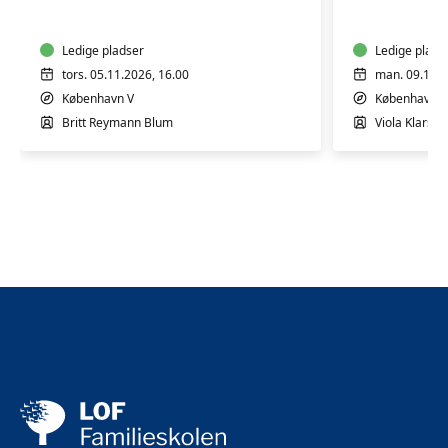
4
4
mdr.
mdr.
Ledige pladser
Ledige plads
tors. 05.11.2026, 16.00
man. 09.11.2
København V
København V
Britt Reymann Blum
Viola Klarsko