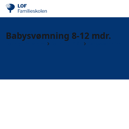
Babysvømning 8-12 mdr.
Børn og forældre
Børn 0 til 1 år
Babysvømning