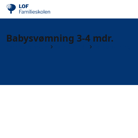
Babysvømning 3-4 mdr.
Børn og forældre
Børn 0 til 1 år
Babysvømning