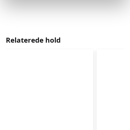
Relaterede hold
Babysvømning
Babysvø
3-
3-