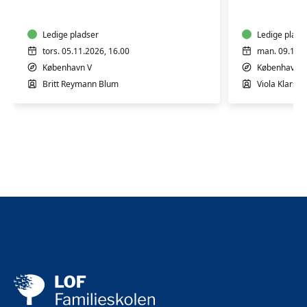
4
4
mdr.
mdr.
Ledige pladser
Ledige plads
tors. 05.11.2026, 16.00
man. 09.11.2
København V
København V
Britt Reymann Blum
Viola Klarsko