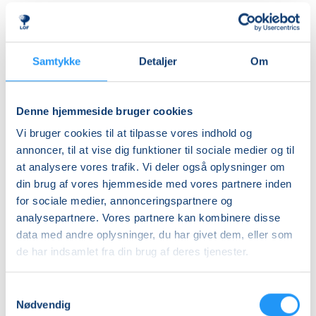
herre- og dameomklædningsrum.
Ledig-KBH
DKK 911,00
ALDERSINDDELINGEN ER VEJLEDENDE
Børn er forskellige og udvikler sig i forskellige tempi,
Ledig-FRB
Samtykke
Detaljer
Om
så aldersinddelingen skal kun forstås som
DKK 929,00
vejledende. Hvis dit barn fx er forsigtigt anlagt eller
Studerende-KBH
virker utryg ved vand, er det en god idé at tænke lidt
Denne hjemmeside bruger cookies
nedad i fht. aldersrammen. Hvis barnet derimod er
DKK 911,00
Vi bruger cookies til at tilpasse vores indhold og
motorisk langt fremme, frisk på nye udfordringer og
Studerende-FRB
annoncer, til at vise dig funktioner til sociale medier og til
måske endda allerede vandtilvænnet, kan det være
at analysere vores trafik. Vi deler også oplysninger om
DKK 929,00
en god idé at tænke lidt opad i fht. aldersrammen.
din brug af vores hjemmeside med vores partnere inden
Holdene er små, så der er god mulighed for at tage
Unge (18-25 år)-KBH
for sociale medier, annonceringspartnere og
individuelle hensyn undervejs.
DKK 911,00
analysepartnere. Vores partnere kan kombinere disse
data med andre oplysninger, du har givet dem, eller som
BEMÆRK
Info
de har indsamlet fra din brug af deres tjenester.
Tilmeldingen gælder en voksen med et barn og det er
kun den voksne, der skal tilmeldes.
Nummer
Samtykkevalg
903120
Nødvendig