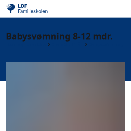
Babysvømning 8-12 mdr.
Børn og forældre
Børn 0 til 1 år
Babysvømning