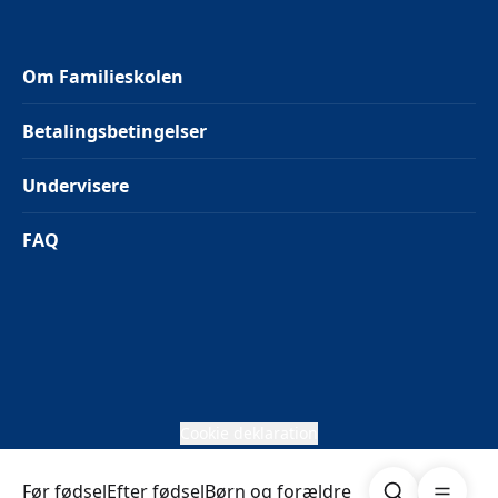
Om Familieskolen
Betalingsbetingelser
Undervisere
FAQ
Cookie deklaration
Søg
Åben me
Før fødsel
Efter fødsel
Børn og forældre