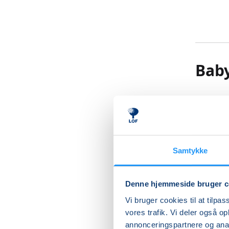
Bab
Kom til 
barns sa
Vand sti
god måde
Samtykke
samvær i
understø
imens de
Denne hjemmeside bruger c
efterhån
Vi bruger cookies til at tilpas
børnenes
vores trafik. Vi deler også 
bevæge s
annonceringspartnere og anal