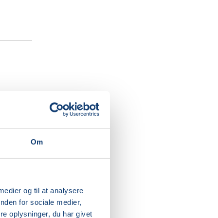
ter dit
igtig
kabende
Om
tion og
g voksen,
 medier og til at analysere
 at
nden for sociale medier,
en.
e oplysninger, du har givet