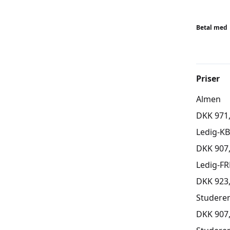
aldersra
udfordri
idé at t
Betal med
Holdene 
undervej
BEMÆR
Priser
Tilmeldi
Almen
skal tilm
DKK 971
Ledig-K
DKK 907
Ledig-FR
DKK 923
Studere
DKK 907