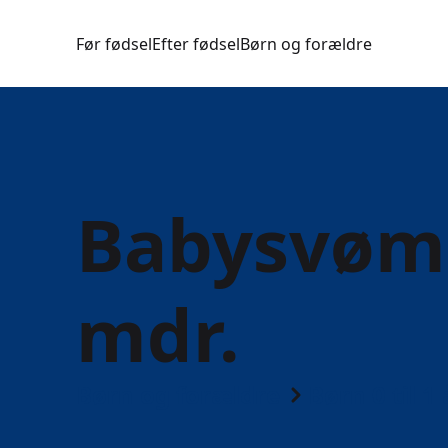
Før fødsel
Efter fødsel
Børn og forældre
Babysvømn
mdr.
Børn og forældre
Børn 0 til 1 