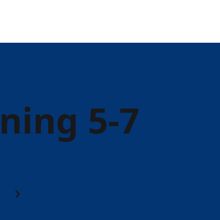
ing 5-7
år
Babysvømning