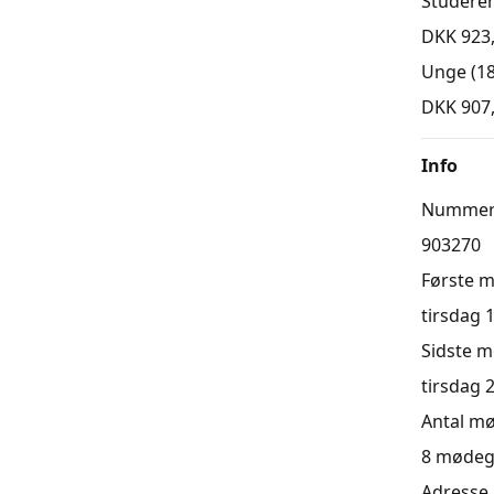
Studere
DKK 923
Unge (18
DKK 907
Info
Numme
903270
Første 
tirsdag 1
Sidste 
tirsdag 2
Antal m
8
mødeg
Adresse