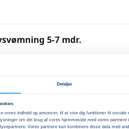
ysvømning 5-7 mdr.
babysvømning få inspiration til vådt samvær og leg, der støt
nsemotoriske udvikling.
mulerer børns sanser og motorik, og babysvømning er en r
 at blive fortrolig med vandet på. Vi har fokus på tillidss
Detaljer
 det våde element med træning af sikkerhed, balance, posi
ttelse i vand. Trygheden højnes undervejs både for barn o
r leges, udforskes og udfordres. Vi starter roligt op og når
ookies
den til at plaske, hoppe, flyde og dykke. Vi leger og træner i
se vores indhold og annoncer, til at vise dig funktioner til sociale
 tempo, så alle kan opleve glæden, styrken og velværet ved
oplysninger om din brug af vores hjemmeside med vores partnere i
ig i vand. Forskellige sange indgår naturligt i undervisning
ysepartnere. Vores partnere kan kombinere disse data med andr