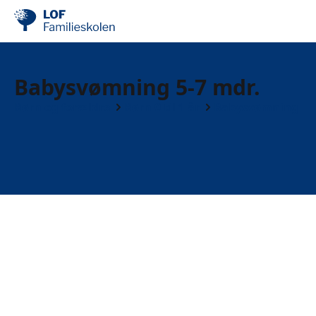
Babysvømning 5-7 mdr.
Børn og forældre
Børn 0 til 1 år
Babysvømning