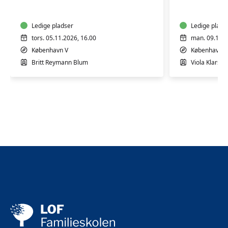
4
4
mdr.
mdr.
Ledige pladser
Ledige plads
tors. 05.11.2026, 16.00
man. 09.11.2
København V
København V
Britt Reymann Blum
Viola Klarsko