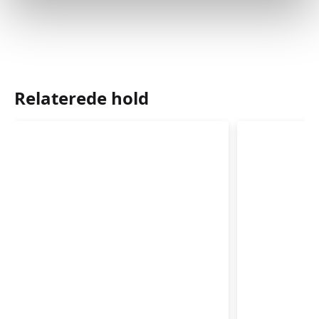
Relaterede hold
Babysvømning
Babysvø
3-
3-