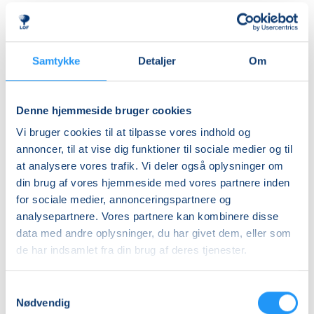
herre- og dameomklædningsrum.
Ledig-KBH
DKK 907,00
ALDERSINDDELINGEN ER VEJLEDENDE
Børn er forskellige og udvikler sig i forskellige tempi,
Ledig-FRB
Samtykke
Detaljer
Om
så aldersinddelingen skal kun forstås som
DKK 923,00
vejledende. Hvis dit barn fx er forsigtigt anlagt eller
Studerende-KBH
virker utryg ved vand, er det en god idé at tænke lidt
Denne hjemmeside bruger cookies
nedad i fht. aldersrammen. Hvis barnet derimod er
DKK 907,00
Vi bruger cookies til at tilpasse vores indhold og
motorisk langt fremme, frisk på nye udfordringer og
Studerende-FRB
annoncer, til at vise dig funktioner til sociale medier og til
måske endda allerede vandtilvænnet, kan det være
at analysere vores trafik. Vi deler også oplysninger om
DKK 923,00
en god idé at tænke lidt opad i fht. aldersrammen.
din brug af vores hjemmeside med vores partnere inden
Holdene er små, så der er god mulighed for at tage
Unge (18-25 år)-KBH
for sociale medier, annonceringspartnere og
individuelle hensyn undervejs.
DKK 907,00
analysepartnere. Vores partnere kan kombinere disse
data med andre oplysninger, du har givet dem, eller som
BEMÆRK
Info
de har indsamlet fra din brug af deres tjenester.
Tilmeldingen gælder en voksen med et barn og det er
kun den voksne, der skal tilmeldes.
Nummer
Samtykkevalg
903301
Nødvendig