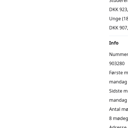
Studere
DKK 923
Unge (18
DKK 907
Info
Numme
903280
Første 
mandag 0
Sidste 
mandag 0
Antal m
8
mødeg
Adresse