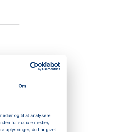
ter dit
igtig
kabende
Om
tion og
g voksen,
 medier og til at analysere
 at
nden for sociale medier,
en.
e oplysninger, du har givet