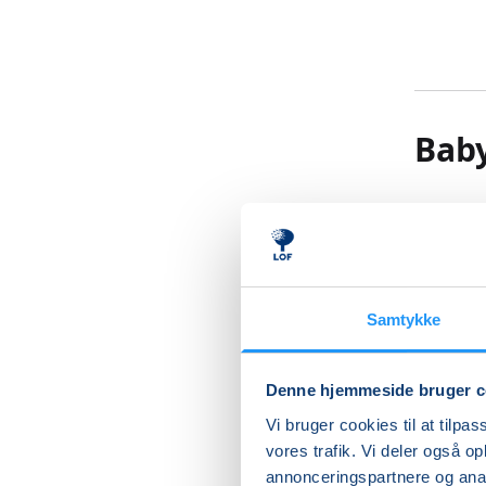
Bab
Kom til 
barns sa
Vand sti
god måde
Samtykke
samvær i
understø
imens de
Denne hjemmeside bruger c
efterhån
Vi bruger cookies til at tilpas
børnenes
vores trafik. Vi deler også 
bevæge s
annonceringspartnere og anal