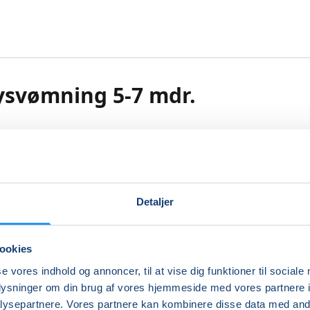
ysvømning 5-7 mdr.
babysvømning få inspiration til vådt samvær og leg, der støt
nsemotoriske udvikling.
mulerer børns sanser og motorik, og babysvømning er en r
 at blive fortrolig med vandet på. Vi har fokus på tillidss
Detaljer
 det våde element med træning af sikkerhed, balance, posi
ttelse i vand. Trygheden højnes undervejs både for barn o
r leges, udforskes og udfordres. Vi starter roligt op og når
ookies
den til at plaske, hoppe, flyde og dykke. Vi leger og træner i
se vores indhold og annoncer, til at vise dig funktioner til sociale
 tempo, så alle kan opleve glæden, styrken og velværet ved
oplysninger om din brug af vores hjemmeside med vores partnere i
ig i vand. Forskellige sange indgår naturligt i undervisning
ysepartnere. Vores partnere kan kombinere disse data med andr