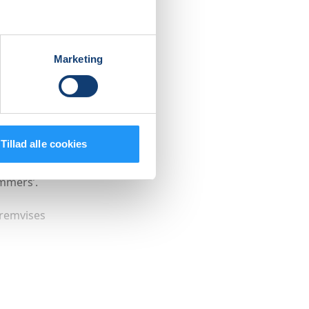
r du skal
mme.
Marketing
 regler
ndtil de
Tillad alle cookies
er
mmers’.
fremvises