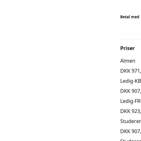
ALDERSI
Børn er f
Betal med
skal kun 
virker ut
aldersra
udfordri
Priser
idé at t
Almen
Holdene 
undervej
DKK 971
Ledig-K
BEMÆR
DKK 907
Tilmeldi
skal tilm
Ledig-FR
DKK 923
Studere
DKK 907