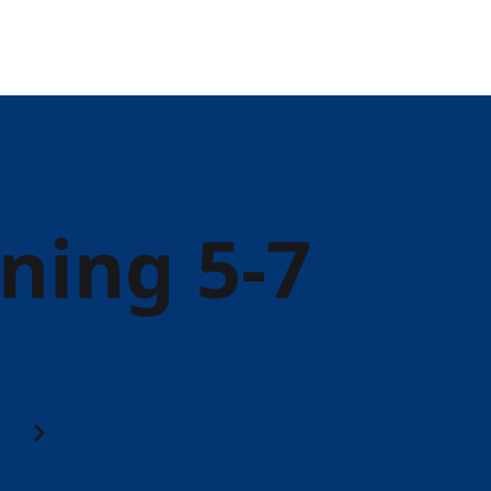
ing 5-7
år
Babysvømning