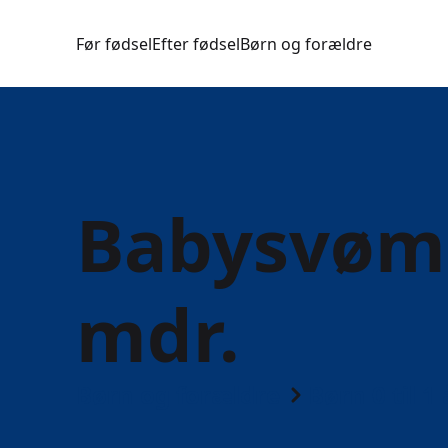
Før fødsel
Efter fødsel
Børn og forældre
Babysvømn
mdr.
Børn og forældre
Børn 0 til 1 