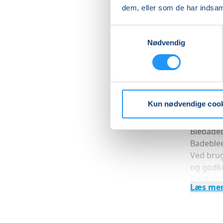
dem, eller som de har indsaml
Du får s
lære at 
Samtykkevalg
Nødvendig
PRAKTIS
Med henb
mht. bør
Godkendt
er renlig
Kun nødvendige coo
Godkendt
vigtigt,
Blebadeb
Badeblee
Ved brug
og godke
Godkendt
Læs me
Der er p
dameom