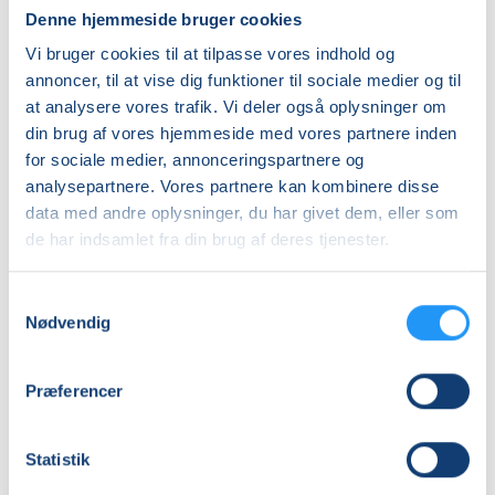
Denne hjemmeside bruger cookies
DKK 552,00
Vi bruger cookies til at tilpasse vores indhold og
Unge (18-25 år)-KBH
annoncer, til at vise dig funktioner til sociale medier og til
DKK 548,00
at analysere vores trafik. Vi deler også oplysninger om
din brug af vores hjemmeside med vores partnere inden
Info
for sociale medier, annonceringspartnere og
analysepartnere. Vores partnere kan kombinere disse
Nummer
data med andre oplysninger, du har givet dem, eller som
905702
de har indsamlet fra din brug af deres tjenester.
Mødegang
Samtykkevalg
tirsdag 20.10.2026, kl. 17.00 - 20.00
Nødvendig
Antal mødegange
1
mødegang
Præferencer
Adresse
Fælleshuset, Chr. Paulsensvej 15, 2000
, Frederiksberg
Statistik
(Salen)