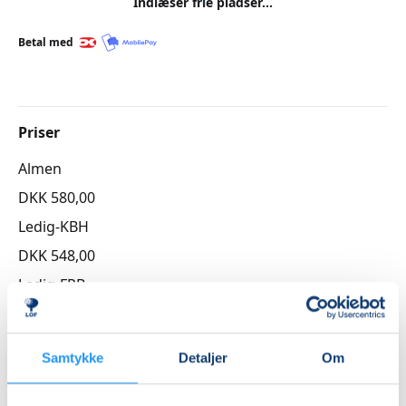
Indlæser frie pladser...
Betal med
Priser
Almen
DKK 580,00
Ledig-KBH
DKK 548,00
Ledig-FRB
DKK 552,00
Studerende-KBH
Samtykke
Detaljer
Om
DKK 548,00
Studerende-FRB