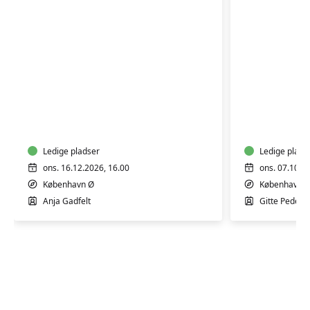
Fødselsforberedelse
Fødselsf
for
for
førstegangsfødende
fleregan
Ledige pladser
Ledige plads
ons. 16.12.2026, 16.00
ons. 07.10.2
København Ø
København 
Anja Gadfelt
Gitte Peders