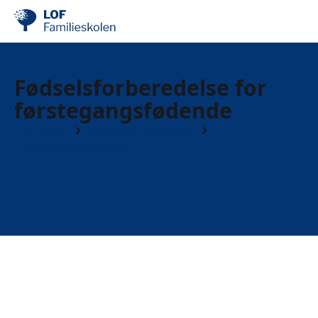
Fødselsforberedelse for
førstegangsfødende
Før fødsel
Fødselsforberedelse
Førstegangsfødende