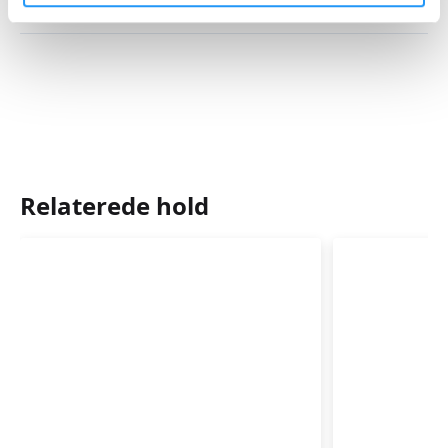
Mødegange
Ca. 6-8 uger efter sidste undervisningsgang
begynder et efterfødselskursus for jer, der ønsker at
fortsætte.
Spørg din underviser om kursusstart og tilmelding.
Relaterede hold