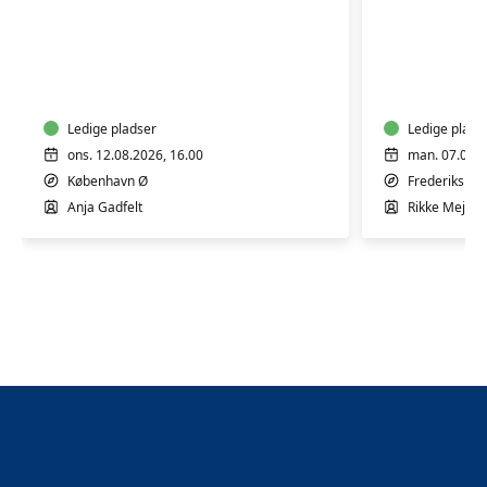
Fødselsforberedelse
Fødselsf
for
for
førstegangsfødende
førstega
Ledige pladser
Ledige plads
ons. 12.08.2026, 16.00
man. 07.09.2
København Ø
Frederiksber
Anja Gadfelt
Rikke Mejlh