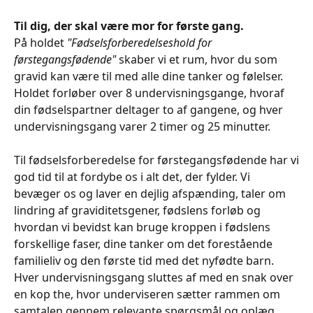
Til dig, der skal være mor for første gang.
På holdet
"Fødselsforberedelseshold for
førstegangsfødende"
skaber vi et rum, hvor du som
gravid kan være til med alle dine tanker og følelser.
Holdet forløber over 8 undervisningsgange, hvoraf
din fødselspartner deltager to af gangene, og hver
undervisningsgang varer 2 timer og 25 minutter.
Til fødselsforberedelse for førstegangsfødende har vi
god tid til at fordybe os i alt det, der fylder. Vi
bevæger os og laver en dejlig afspænding, taler om
lindring af graviditetsgener, fødslens forløb og
hvordan vi bevidst kan bruge kroppen i fødslens
forskellige faser, dine tanker om det forestående
familieliv og den første tid med det nyfødte barn.
Hver undervisningsgang sluttes af med en snak over
en kop the, hvor underviseren sætter rammen om
samtalen gennem relevante spørgsmål og oplæg.