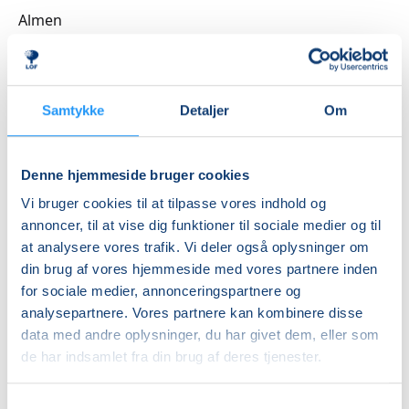
Almen
Viden om fødslen.
Du får viden om fødslen og dens faser. Også viden,
DKK 2.808,00
som du ikke umiddelbart kan læse dig til, baseret på
Ledig-KBH
tilbagemeldinger og erfaringer fra et stort antal
DKK 2.600,00
Samtykke
Detaljer
Om
fødende.
Ledig-FRB
Den første tid.
DKK 2.652,00
Denne hjemmeside bruger cookies
Den allerførste tid med det lille barn, beroligelse og
Studerende-KBH
amning er også emner, vi taler sammen om.
Vi bruger cookies til at tilpasse vores indhold og
DKK 2.600,00
annoncer, til at vise dig funktioner til sociale medier og til
Fælles te.
at analysere vores trafik. Vi deler også oplysninger om
Studerende-FRB
Vi har et begreb, vi kalder ”teen”. Det dækker over, at
din brug af vores hjemmeside med vores partnere inden
DKK 2.652,00
vi i slutningen af hver undervisningsgang sætter os
for sociale medier, annonceringspartnere og
sammen og taler om forskelligt i relation til
Unge (18-25 år)-KBH
analysepartnere. Vores partnere kan kombinere disse
graviditeten, den kommende fødsel og tiden efter. Og
data med andre oplysninger, du har givet dem, eller som
DKK 2.600,00
ofte drikker vi rent faktisk te – og spiser lidt.
de har indsamlet fra din brug af deres tjenester.
Info
En undervisningsgang kan se sådan ud:
Samtykkevalg