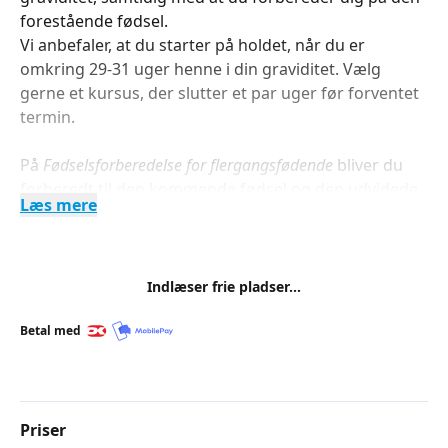
forestående fødsel.
Vi anbefaler, at du starter på holdet, når du er
omkring 29-31 uger henne i din graviditet. Vælg
gerne et kursus, der slutter et par uger før forventet
termin.
På
Fødselsforberedelse for flergangsfødende
bliver du
forberedt til den kommende fødsel og den udvidede
Læs mere
familie, derudover har du mulighed for at tage din
fødselspartner med en undervisningsgang
8 undervisningsgange
Indlæser frie pladser...
I løbet af 8 undervisningsgange,
heraf en mødegang med din fødselspartner, bliver du
Betal med
forberedt til den kommende fødsel og det at blive en
mere i familien.
Bevidsthed og styrke
Priser