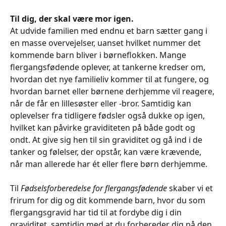
Til dig, der skal være mor igen.
At udvide familien med endnu et barn sætter gang i
en masse overvejelser, uanset hvilket nummer det
kommende barn bliver i børneflokken. Mange
flergangsfødende oplever, at tankerne kredser om,
hvordan det nye familieliv kommer til at fungere, og
hvordan barnet eller børnene derhjemme vil reagere,
når de får en lillesøster eller -bror. Samtidig kan
oplevelser fra tidligere fødsler også dukke op igen,
hvilket kan påvirke graviditeten på både godt og
ondt. At give sig hen til sin graviditet og gå ind i de
tanker og følelser, der opstår, kan være krævende,
når man allerede har ét eller flere børn derhjemme.
Til
Fødselsforberedelse for flergangsfødende
skaber vi et
frirum for dig og dit kommende barn, hvor du som
flergangsgravid har tid til at fordybe dig i din
graviditet, samtidig med at du forbereder dig på den