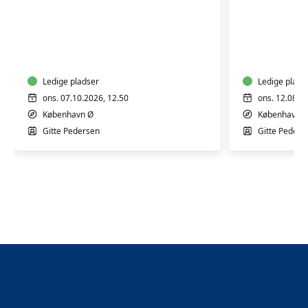
Fødselsforberedelse
Fødselsf
for
for
fleregangsfødende
fleregan
Ledige pladser
Ledige plads
ons. 07.10.2026, 12.50
ons. 12.08.2
København Ø
København 
Gitte Pedersen
Gitte Peders