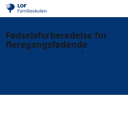
Fødselsforberedelse for
fleregangsfødende
Før fødsel
Fødselsforberedelse
Flergangsfødende