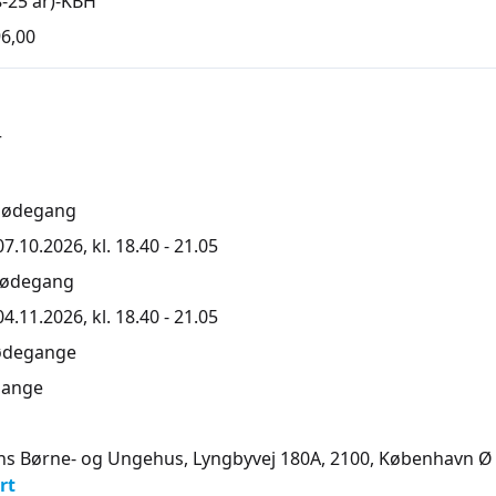
-25 år)-KBH
6,00
r
mødegang
.10.2026, kl. 18.40 - 21.05
mødegang
.11.2026, kl. 18.40 - 21.05
ødegange
ange
s Børne- og Ungehus, Lyngbyvej 180A, 2100
, København Ø
rt