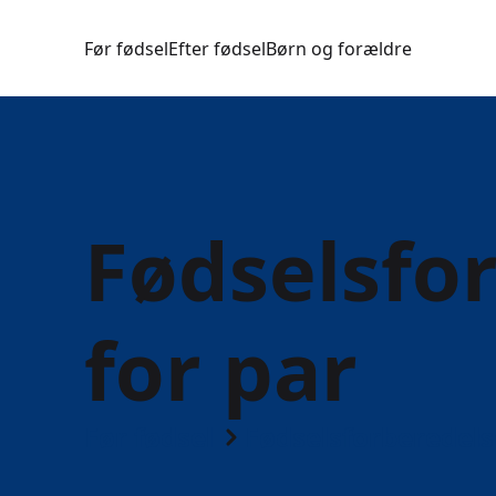
Før fødsel
Efter fødsel
Børn og forældre
Fødselsfo
for par
Før fødsel
Fødselsforberedels