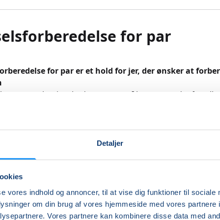
elsforberedelse for par
orberedelse for par er et hold for jer, der ønsker at forbe
n
l er en stor begivenhed, uanset om I har prøvet det før, ell
 jeres første gang. Der er mange følelser forbundet med en 
fra glæde, frygt og nervøsitet til utålmodighed og stolthed –
 svært at navigere i dem alle på én gang. Samtidig har I ga
le forhåbninger om, hvordan den forestående fødsel komme
Detaljer
orløber over 4 gange, hvor hver undervisningsgang varer 2
ookies
ter.
se vores indhold og annoncer, til at vise dig funktioner til sociale
oplysninger om din brug af vores hjemmeside med vores partnere i
t er afsluttet, har I opbygget en værktøjskasse til fødslen, 
ysepartnere. Vores partnere kan kombinere disse data med andr