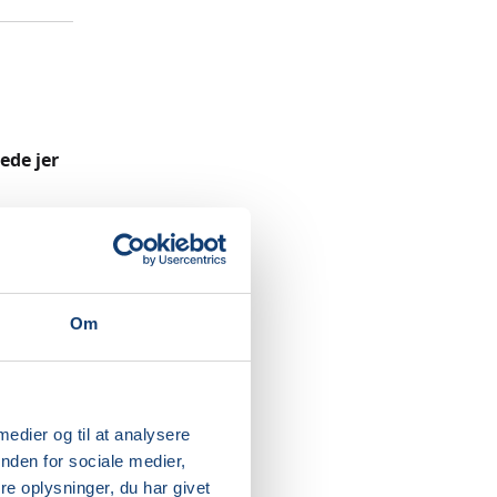
rede jer
er om
fødsel –
 og det
ranteret
r til at
Om
 timer og
 medier og til at analysere
nden for sociale medier,
så I
e oplysninger, du har givet