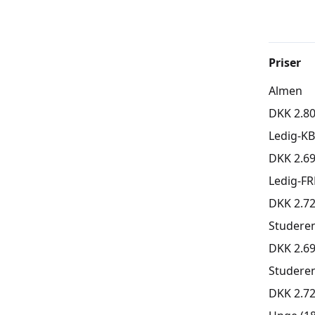
umiddelb
et stort
Den førs
Priser
Den førs
Almen
meddeler
det lille
DKK 2.80
sammen
Ledig-K
DKK 2.69
Vi start
Ledig-FR
Kurser e
DKK 2.72
Ca. 6-8 
Studere
for jer, 
DKK 2.69
Spørg je
Studere
DKK 2.72