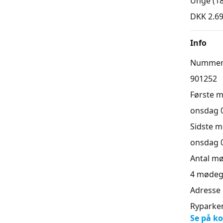
Unge (18
DKK 2.69
Info
Numme
901252
Første 
onsdag 07
Sidste 
onsdag 04
Antal m
4
mødeg
Adresse
Ryparken
Se på ko