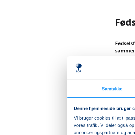
Føds
Fødselsf
samme
En fødse
dette er
alt lige 
kan være
også nog
Samtykke
forløbe.
Holdet f
Denne hjemmeside bruger c
25 minut
Vi bruger cookies til at tilpas
vores trafik. Vi deler også 
Når holde
annonceringspartnere og anal