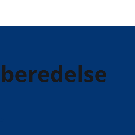
rberedelse
e