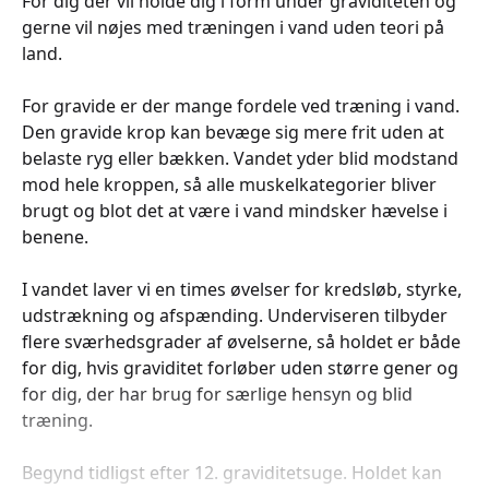
For dig der vil holde dig i form under graviditeten og
gerne vil nøjes med træningen i vand uden teori på
land.
For gravide er der mange fordele ved træning i vand.
Den gravide krop kan bevæge sig mere frit uden at
belaste ryg eller bækken. Vandet yder blid modstand
mod hele kroppen, så alle muskelkategorier bliver
brugt og blot det at være i vand mindsker hævelse i
benene.
I vandet laver vi en times øvelser for kredsløb, styrke,
udstrækning og afspænding. Underviseren tilbyder
flere sværhedsgrader af øvelserne, så holdet er både
for dig, hvis graviditet forløber uden større gener og
for dig, der har brug for særlige hensyn og blid
træning.
Begynd tidligst efter 12. graviditetsuge. Holdet kan