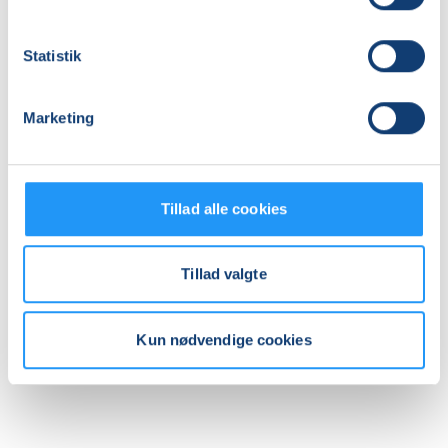
torsdag 01.10.2026, kl. 16.00 - 17.00
Antal mødegange
Statistik
8
mødegange
Adresse
Marketing
Amager Hospital, Hans Bogbinders Alle 3, indgang 17,
2300
, København S
(Sankt Elisabeth Terapibassin)
Se på kort
Tillad alle cookies
Praktiske oplysninger
Tillad valgte
Mødegange
Kun nødvendige cookies