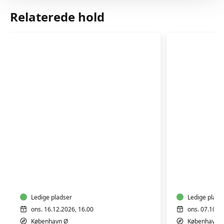
Relaterede hold
Fødselsforberedelse
Fødselsf
for
for
førstegangsfødende
fleregan
Ledige pladser
Ledige plads
ons. 16.12.2026, 16.00
ons. 07.10.2
København Ø
København 