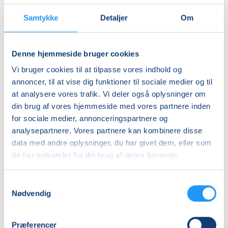
DKK 932,00
Samtykke
Detaljer
Om
Studerende-KBH
DKK 912,00
Studerende-FRB
Denne hjemmeside bruger cookies
DKK 932,00
Vi bruger cookies til at tilpasse vores indhold og
annoncer, til at vise dig funktioner til sociale medier og til
Unge (18-25 år)-KBH
at analysere vores trafik. Vi deler også oplysninger om
DKK 912,00
din brug af vores hjemmeside med vores partnere inden
for sociale medier, annonceringspartnere og
Info
analysepartnere. Vores partnere kan kombinere disse
data med andre oplysninger, du har givet dem, eller som
Nummer
de har indsamlet fra din brug af deres tjenester.
901750
Første mødegang
Samtykkevalg
Nødvendig
torsdag 13.08.2026, kl. 16.00 - 17.00
Sidste mødegang
Præferencer