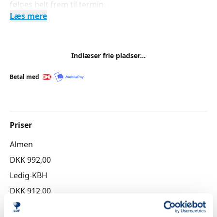
følges helt frem til termin.
Læs mere
Indlæser frie pladser...
Betal med
Priser
Almen
DKK 992,00
Ledig-KBH
DKK 912,00
Ledig-FRB