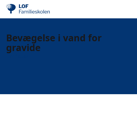
Bevægelse i vand for
gravide
Før fødsel