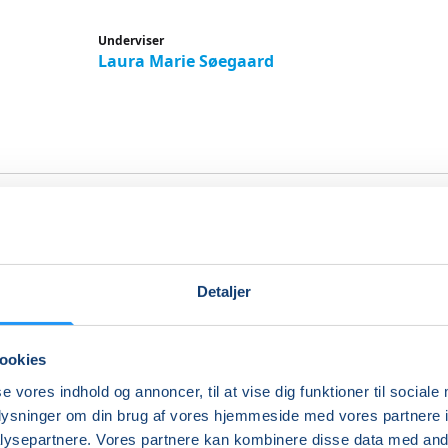
Underviser
Laura Marie Søegaard
gelse og afspænding for gra
Detaljer
motion og opmærksomhedsøvelser forbereder vi kroppen 
g bidrager til, at du får den bedst mulige graviditet. I løbet
ingen styrkes du i at lytte til din krops signaler og i at be
ookies
til fødslen, også selv om det bliver tungere, når du nærmer 
se vores indhold og annoncer, til at vise dig funktioner til sociale
.
oplysninger om din brug af vores hjemmeside med vores partnere i
ysepartnere. Vores partnere kan kombinere disse data med andr
der hele kroppen igennem med let konditionstræning, dyn