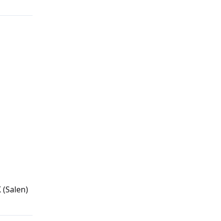
K
(Salen)