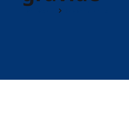
Før fødsel
Bevægelse for gra