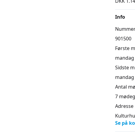
DKK 1.14
Info
Numme
901500
Første 
mandag 1
Sidste 
mandag 2
Antal m
7
mødeg
Adresse
Kulturhu
Se på ko