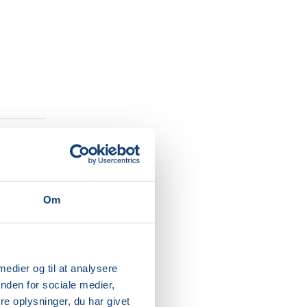
vide
Om
til
 af
væge dig
dig
 medier og til at analysere
nden for sociale medier,
e oplysninger, du har givet
amiske