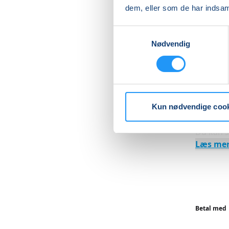
dem, eller som de har indsaml
øvelser,
mavemus
Samtykkevalg
voksend
Nødvendig
bækkenbu
forbered
Den sids
opmærks
hvilesti
Kun nødvendige coo
Du kan st
Læs me
Betal med