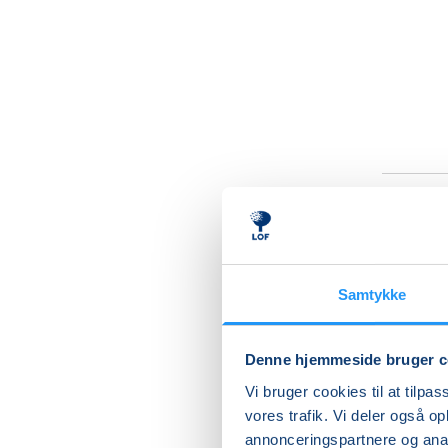
Bevæ
Samtykke
Gennem 
fødslen o
undervisn
Denne hjemmeside bruger c
helt op 
Vi bruger cookies til at tilpas
terminen
vores trafik. Vi deler også 
annonceringspartnere og anal
Vi arbej