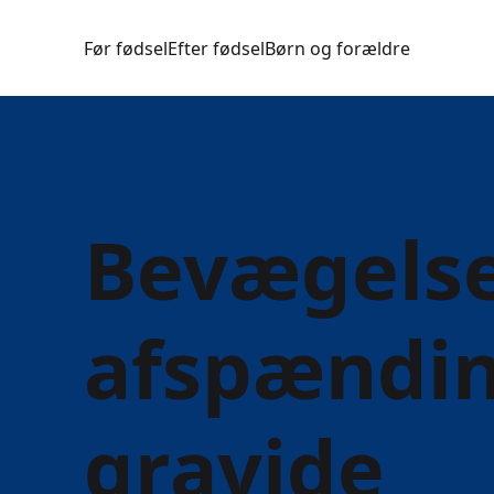
Før fødsel
Efter fødsel
Børn og forældre
Bevægels
afspændin
gravide