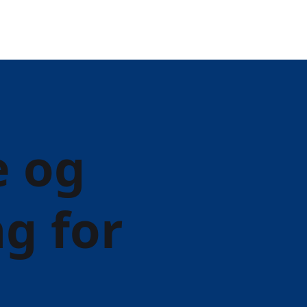
e og
g for