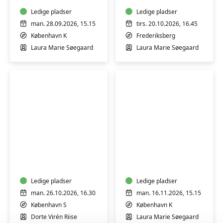
for
for
gravide
Ledige pladser
gravide
Ledige pladser
man. 28.09.2026, 15.15
tirs. 20.10.2026, 16.45
København K
Frederiksberg
Laura Marie Søegaard
Laura Marie Søegaard
Bevægelse
Bevægelse
og
og
afspænding
afspænding
for
for
gravide
Ledige pladser
gravide
Ledige pladser
man. 26.10.2026, 16.30
man. 16.11.2026, 15.15
København S
København K
Dorte Virén Riise
Laura Marie Søegaard