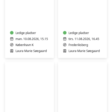
Bevægelse
Bevægelse
og
og
afspænding
afspænding
for
for
gravide
Ledige pladser
gravide
Ledige pladser
man. 10.08.2026, 15.15
tirs. 11.08.2026, 16.45
København K
Frederiksberg
Laura Marie Søegaard
Laura Marie Søegaard
Bevægelse
Bevægelse
og
og
afspænding
afspænding