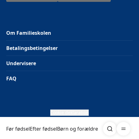
Om Familieskolen
Betalingsbetingelser
Undervisere
FAQ
Cookie deklaration
Søg
Åben me
Før fødsel
Efter fødsel
Børn og forældre