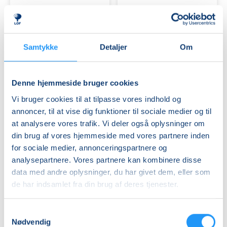
Samtykke
Detaljer
Om
Denne hjemmeside bruger cookies
Bevægelse
og
Vi bruger cookies til at tilpasse vores indhold og
afspænding
annoncer, til at vise dig funktioner til sociale medier og til
for
at analysere vores trafik. Vi deler også oplysninger om
gravide
Ledige pladser
din brug af vores hjemmeside med vores partnere inden
tirs. 01.12.2026, 16.45
for sociale medier, annonceringspartnere og
Frederiksberg
analysepartnere. Vores partnere kan kombinere disse
Laura Marie Søegaard
data med andre oplysninger, du har givet dem, eller som
de har indsamlet fra din brug af deres tjenester.
Samtykkevalg
Vi har mange hold med træning for gravide for dig,
Nødvendig