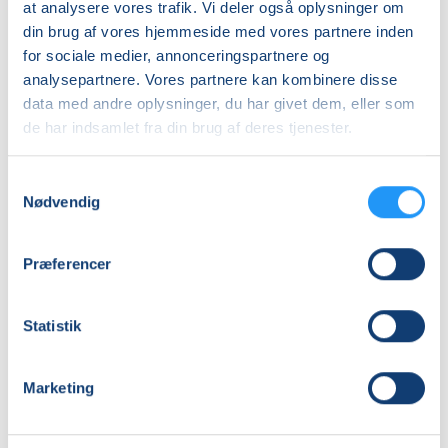
at analysere vores trafik. Vi deler også oplysninger om
Efterfødsel
Bevægelse
din brug af vores hjemmeside med vores partnere inden
og
og
for sociale medier, annonceringspartnere og
babymotorik
afspænding
analysepartnere. Vores partnere kan kombinere disse
for
data med andre oplysninger, du har givet dem, eller som
Ledige pladser
gravide
Ledige pladser
de har indsamlet fra din brug af deres tjenester.
man. 24.08.2026, 13.30
man. 28.09.2026, 15.15
København K
København K
Samtykkevalg
Laura Marie Søegaard
Laura Marie Søegaard
Nødvendig
Præferencer
Statistik
Efterfødsel
Efterfødsel
Marketing
og
og
babymotorik
babymotorik