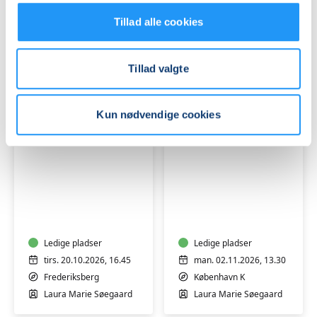
Ledige pladser
Ledige pladser
man. 19.10.2026, 09.45
tirs. 20.10.2026, 15.00
Tillad alle cookies
København K
Frederiksberg
Laura Marie Søegaard
Laura Marie Søegaard
Tillad valgte
Kun nødvendige cookies
Bevægelse
Efterfødsel
og
og
afspænding
babymotorik
for
gravide
Ledige pladser
Ledige pladser
tirs. 20.10.2026, 16.45
man. 02.11.2026, 13.30
Frederiksberg
København K
Laura Marie Søegaard
Laura Marie Søegaard