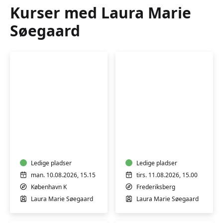
Kurser med Laura Marie
Søegaard
Bevægelse
Efterfødsel
og
og
afspænding
babymotorik
for
gravide
Ledige pladser
Ledige pladser
man. 10.08.2026, 15.15
tirs. 11.08.2026, 15.00
København K
Frederiksberg
Laura Marie Søegaard
Laura Marie Søegaard