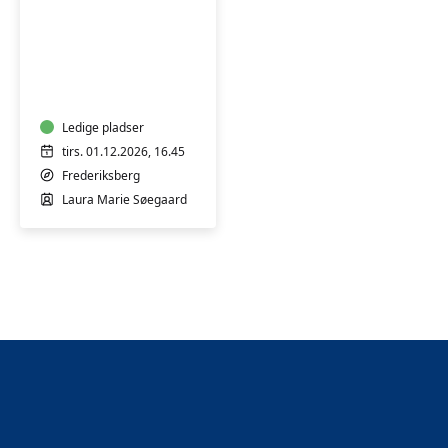
Bevægelse
og
afspænding
for
gravide
Ledige pladser
tirs. 01.12.2026, 16.45
Frederiksberg
Laura Marie Søegaard