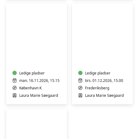
Bevægelse
Efterfødsel
og
og
afspænding
babymotorik
for
gravide
Ledige pladser
Ledige pladser
man. 16.11.2026, 15.15
tirs. 01.12.2026, 15.00
København K
Frederiksberg
Laura Marie Søegaard
Laura Marie Søegaard