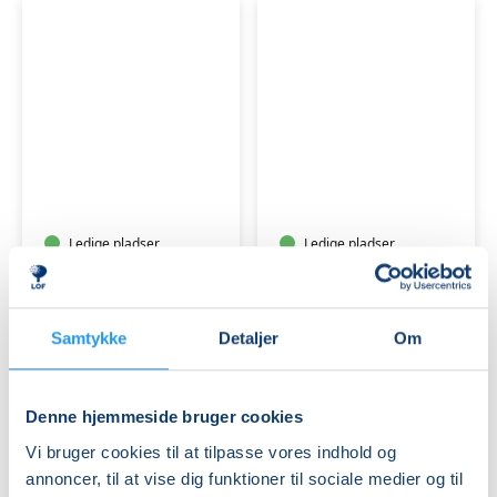
Bevægelse
Efterfødsel
og
og
afspænding
babymotorik
for
gravide
Ledige pladser
Ledige pladser
tirs. 11.08.2026, 16.45
man. 24.08.2026, 09.45
Frederiksberg
København K
Laura Marie Søegaard
Laura Marie Søegaard
Samtykke
Detaljer
Om
Denne hjemmeside bruger cookies
Vi bruger cookies til at tilpasse vores indhold og
annoncer, til at vise dig funktioner til sociale medier og til