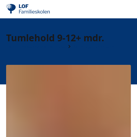
Tumlehold 9-12+ mdr.
Familieskolens apa-hold
Børn og Forældre