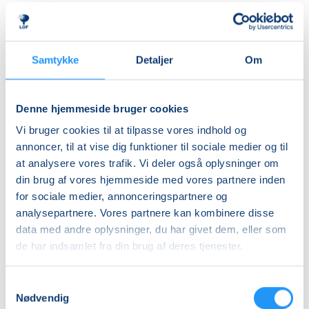
tæpper, faldskærm og andre spændende rekvisitter,
Ledig-KBH
som inviterer til leg, bevægelse og nysgerrighed.
DKK 912,00
Aktiviteterne tilpasses børnenes alder og udvikling,
så alle kan være med – uanset forudsætninger.
Ledig-FRB
Samtykke
Detaljer
Om
DKK 932,00
Rytmik bygger både på nye oplevelser og
Studerende-KBH
genkendelse. De velkendte sange, lege og
Denne hjemmeside bruger cookies
bevægelser skaber en tryg ramme, hvor barnet kan
DKK 912,00
Vi bruger cookies til at tilpasse vores indhold og
føle sig hjemme, deltage aktivt og udvikle sig i sit eget
Studerende-FRB
annoncer, til at vise dig funktioner til sociale medier og til
tempo.
at analysere vores trafik. Vi deler også oplysninger om
DKK 932,00
din brug af vores hjemmeside med vores partnere inden
Undervejs får I inspiration til enkle og sjove
Unge (18-25 år)-KBH
for sociale medier, annonceringspartnere og
bevægelseslege, som kan tages med hjem og skabe
DKK 912,00
analysepartnere. Vores partnere kan kombinere disse
hyggelige stunder i hverdagen.
data med andre oplysninger, du har givet dem, eller som
Info
de har indsamlet fra din brug af deres tjenester.
Det hele foregår i en afslappet og positiv atmosfære
fyldt med glæde, nærvær og fællesskab med andre
Nummer
Samtykkevalg
forældre og børn. Kom og leg, syng, dans og bevæg
904261
Nødvendig
dig sammen med dit barn – det er sjovt, udviklende