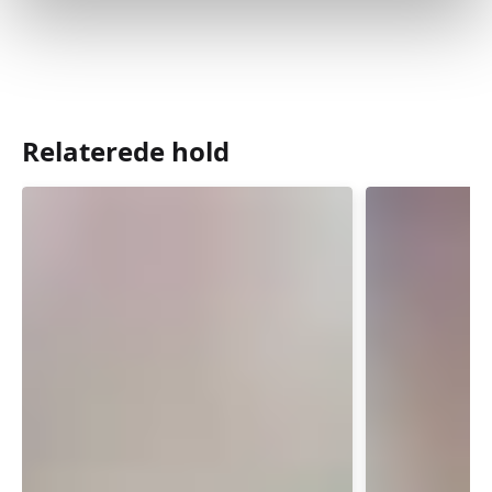
Relaterede hold
Babysvømning
Babysvø
3-
5-