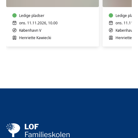
4
7
mdr.
mdr.
Ledige pladser
Ledige plads
ons. 11.11.2026, 10.00
ons. 11.11.2
København V
København V
Henriette Kawiecki
Henriette Ka