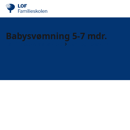
Babysvømning 5-7 mdr.
Familieskolens apa-hold
Børn og Forældre