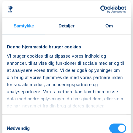
herre- og dameomklædningsrum.
Ledig-KBH
DKK 907,00
ALDERSINDDELINGEN ER VEJLEDENDE
Børn er forskellige og udvikler sig i forskellige tempi,
Ledig-FRB
Samtykke
Detaljer
Om
så aldersinddelingen skal kun forstås som
DKK 923,00
vejledende. Hvis dit barn fx er forsigtigt anlagt eller
Studerende-KBH
virker utryg ved vand, er det en god idé at tænke lidt
Denne hjemmeside bruger cookies
nedad i fht. aldersrammen. Hvis barnet derimod er
DKK 907,00
Vi bruger cookies til at tilpasse vores indhold og
motorisk langt fremme, frisk på nye udfordringer og
Studerende-FRB
annoncer, til at vise dig funktioner til sociale medier og til
måske endda allerede vandtilvænnet, kan det være
at analysere vores trafik. Vi deler også oplysninger om
DKK 923,00
en god idé at tænke lidt opad i fht. aldersrammen.
din brug af vores hjemmeside med vores partnere inden
Holdene er små, så der er god mulighed for at tage
Unge (18-25 år)-KBH
for sociale medier, annonceringspartnere og
individuelle hensyn undervejs.
DKK 907,00
analysepartnere. Vores partnere kan kombinere disse
data med andre oplysninger, du har givet dem, eller som
BEMÆRK
Info
de har indsamlet fra din brug af deres tjenester.
Tilmeldingen gælder en voksen med et barn og det er
kun den voksne, der skal tilmeldes.
Nummer
Samtykkevalg
903351
Nødvendig