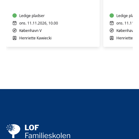
4
12
mdr.
mdr.
Ledige pladser
Ledige plads
ons. 11.11.2026, 10.00
ons. 11.11.2
København V
København V
Henriette Kawiecki
Henriette Ka