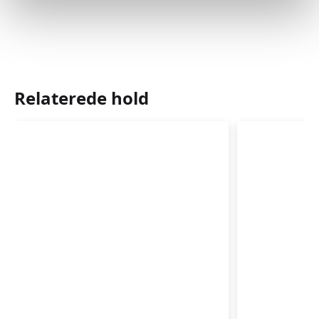
Relaterede hold
Babysvømning
Babysvø
3-
8-