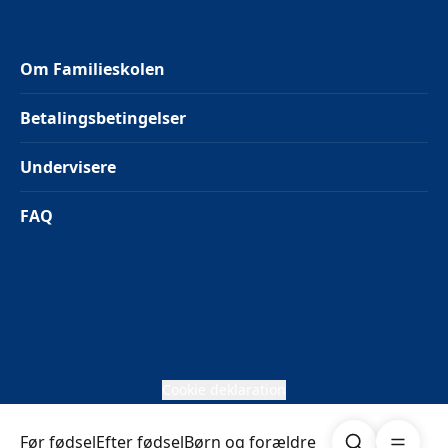
Om Familieskolen
Betalingsbetingelser
Undervisere
FAQ
Cookie deklaration
Søg
Åben me
Før fødsel
Efter fødsel
Børn og forældre