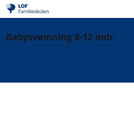
Babysvømning 8-12 mdr.
Familieskolens apa-hold
Børn og Forældre