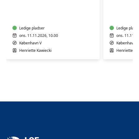
Babysvømning
Babysvø
3-
5-
4
7
mdr.
mdr.
Ledige pladser
Ledige plads
ons. 11.11.2026, 10.00
ons. 11.11.2
København V
København V
Henriette Kawiecki
Henriette Ka