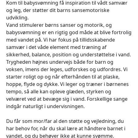
Kom til babysvømning få inspiration til vådt samvær
og leg, der støtter dit barns sansemotoriske
udvikling.
Vand stimulerer børns sanser og motorik, og
babysvømning er en rigtig god måde at blive fortrolig
med vandet på. Vi har fokus på tillidsskabende
samvær i det våde element med træning af
sikkerhed, balance, position og understøttelse i vand.
Trygheden højnes undervejs både for barn og
voksen, imens der leges, udforskes og udfordres. Vi
starter roligt op og når efterhånden til at plaske,
hoppe, flyde og dykke. Vi leger og træner i børnenes
tempo, så alle kan opleve glæden, styrken og
velværet ved at bevæge sig i vand. Forskellige sange
indgår naturligt i undervisningen.
Du får som mor/far al den støtte og vejledning, du
har behov for, når du skal lære at håndtere barnet i
vandet, og du behøver ikke at kunne svømme.