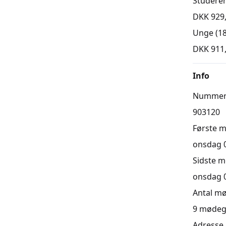
Studere
DKK 929
Unge (18
DKK 911
Info
Numme
903120
Første 
onsdag 02
Sidste 
onsdag 04
Antal m
9
mødeg
Adresse