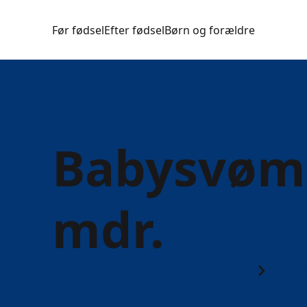
Før fødsel
Efter fødsel
Børn og forældre
Babysvømn
mdr.
Familieskolens apa-hold
Børn