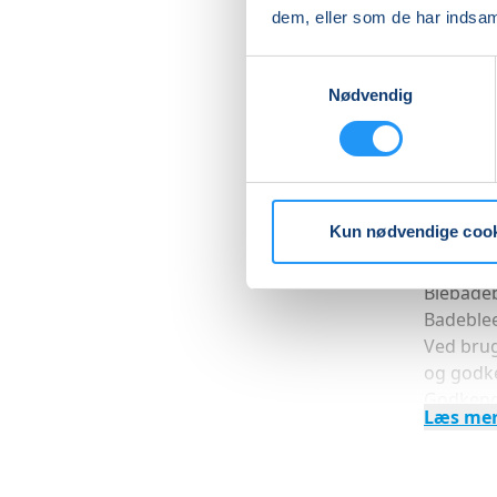
dem, eller som de har indsaml
Du får s
lære at 
Samtykkevalg
Nødvendig
PRAKTIS
Med henb
mht. bør
Godkendt
er renlig
Kun nødvendige coo
Godkendt
vigtigt,
Blebadeb
Badeblee
Ved brug
og godke
Godkendt
Læs me
Der er p
dameom