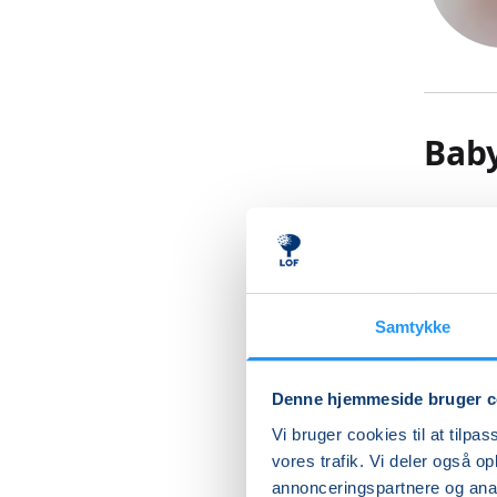
Bab
Kom til 
barns sa
Vand sti
god måde
Samtykke
samvær i
understø
imens de
Denne hjemmeside bruger c
efterhån
Vi bruger cookies til at tilpas
børnenes
vores trafik. Vi deler også 
bevæge s
annonceringspartnere og anal