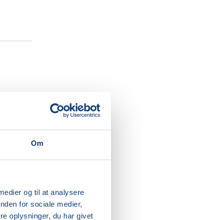
ter dit
igtig
kabende
Om
tion og
g voksen,
 medier og til at analysere
 at
nden for sociale medier,
en.
e oplysninger, du har givet