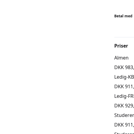
ALDERSI
Børn er f
Betal med
skal kun 
virker ut
aldersra
udfordri
Priser
idé at t
Almen
Holdene 
undervej
DKK 983
Ledig-K
BEMÆR
DKK 911
Tilmeldi
skal tilm
Ledig-FR
DKK 929
Studere
DKK 911