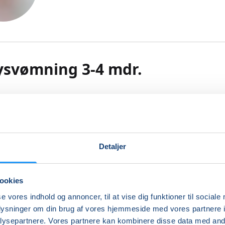
ysvømning 3-4 mdr.
babysvømning få inspiration til vådt samvær og leg, der støt
nsemotoriske udvikling.
mulerer børns sanser og motorik, og babysvømning er en r
 at blive fortrolig med vandet på. Vi har fokus på tillidss
Detaljer
 det våde element med træning af sikkerhed, balance, posi
ttelse i vand. Trygheden højnes undervejs både for barn o
r leges, udforskes og udfordres. Vi starter roligt op og når
ookies
den til at plaske, hoppe, flyde og dykke. Vi leger og træner i
se vores indhold og annoncer, til at vise dig funktioner til sociale
 tempo, så alle kan opleve glæden, styrken og velværet ved
oplysninger om din brug af vores hjemmeside med vores partnere i
ig i vand. Forskellige sange indgår naturligt i undervisning
ysepartnere. Vores partnere kan kombinere disse data med andr