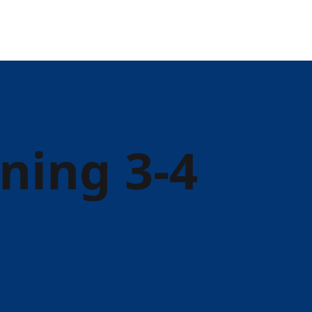
ing 3-4
 og Forældre