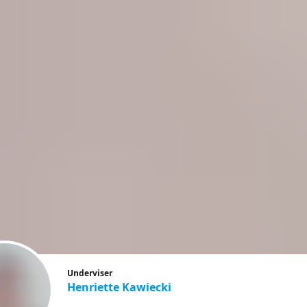
Underviser
Henriette Kawiecki