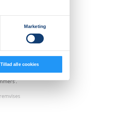
r du skal
mme.
Marketing
 regler
ndtil de
Tillad alle cookies
er
mmers’.
fremvises