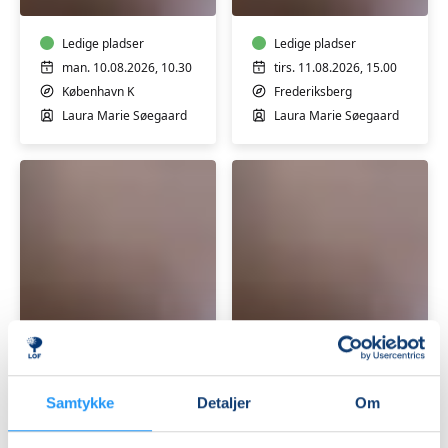
babymotorik
babymotorik
Ledige pladser
Ledige pladser
man. 10.08.2026, 10.30
tirs. 11.08.2026, 15.00
København K
Frederiksberg
Laura Marie Søegaard
Laura Marie Søegaard
Efterfødsel
Efterfødsel
og
og
babymotorik
babymotorik
Ledige pladser
Ledige pladser
Samtykke
Detaljer
Om
man. 19.10.2026, 10.30
tirs. 20.10.2026, 15.00
København K
Frederiksberg