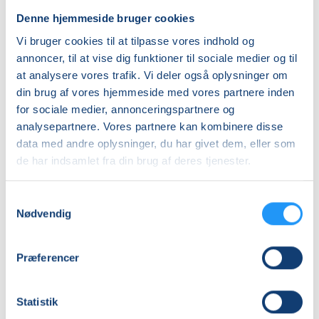
Laura Marie Søegaard
Laura Marie Søegaard
Denne hjemmeside bruger cookies
Vi bruger cookies til at tilpasse vores indhold og
annoncer, til at vise dig funktioner til sociale medier og til
at analysere vores trafik. Vi deler også oplysninger om
din brug af vores hjemmeside med vores partnere inden
for sociale medier, annonceringspartnere og
analysepartnere. Vores partnere kan kombinere disse
Efterfødsel
Efterfødsel
data med andre oplysninger, du har givet dem, eller som
og
og
de har indsamlet fra din brug af deres tjenester.
babymotorik
babymotorik
Ledige pladser
Ledige pladser
Samtykkevalg
fre. 23.10.2026, 11.00
tirs. 01.12.2026, 15.00
Nødvendig
Frederiksberg
Frederiksberg
Dorte Virén Riise
Laura Marie Søegaard
Præferencer
Statistik