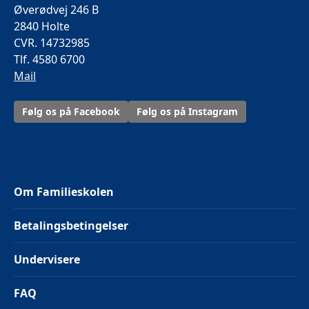
Øverødvej 246 B
2840 Holte
CVR. 14732985
Tlf. 4580 6700
Mail
Følg os på Facebook
Følg os på Instagram
Om Familieskolen
Betalingsbetingelser
Undervisere
FAQ