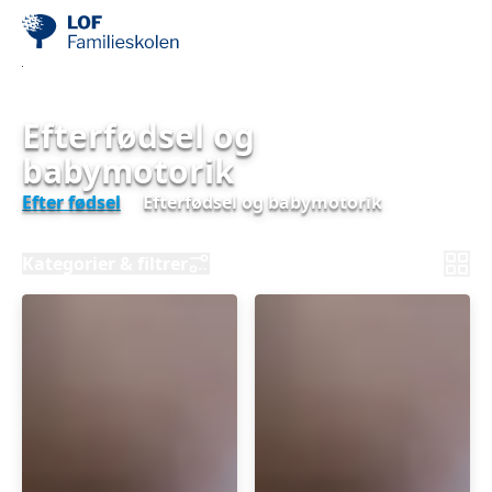
Efterfødsel og
babymotorik
Efter fødsel
Efterfødsel og babymotorik
Kategorier & filtrer
Efterfødsel
Efterfødsel
og
og