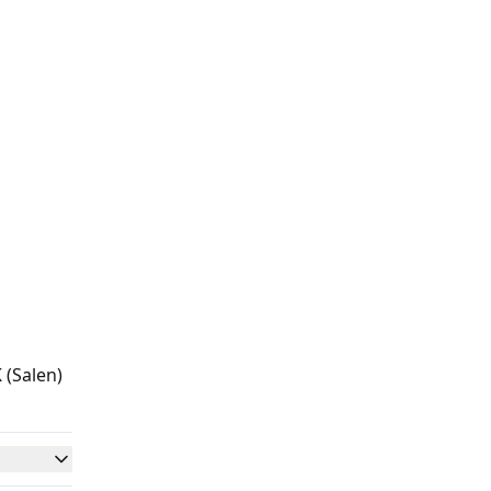
K
(Salen)