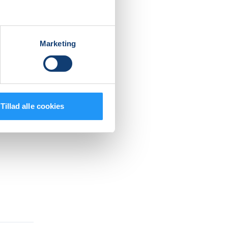
med
 ind
otoriske
n.
Marketing
ng og
e en lur,
Tillad alle cookies