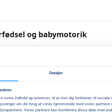
rfødsel og babymotorik
elstræning, hvor der er sat tid af til, at børnene inddrages.
g smidighed opbygges samtidig med at dit barns sansemot
es. Undervisningen tager afsæt i dig, der har født indenfor
6 måneder og foregår i et roligt tempo, hvor alle kan være
Detaljer
velserne er direkte sammen med børnene, så de bliver stimu
 træner.
ookies
ve, bækkenbund og baller styrkes og ømme, spændte musk
se vores indhold og annoncer, til at vise dig funktioner til sociale
 og afspændes. Der er mulighed for at have individuelt fo
oplysninger om din brug af vores hjemmeside med vores partnere i
 og eventuelle gener efter fødslen. Vi arbejder hele kroppe
ysepartnere. Vores partnere kan kombinere disse data med andr