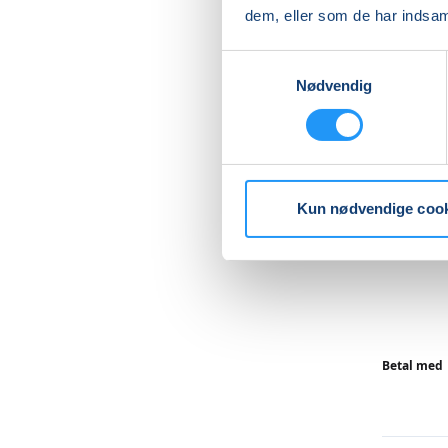
igennem 
dem, eller som de har indsaml
afspændi
imellem 
Samtykkevalg
lege, de
Nødvendig
Undervej
masser a
mens du 
Kun nødvendige coo
Du kan st
Læs me
Betal med