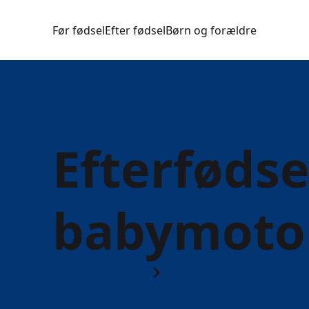
Før fødsel
Efter fødsel
Børn og forældre
Efterfødse
babymoto
Efter fødsel
Efterfødsel og b