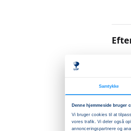
Efte
Efterføds
styrke o
stimuler
seneste 
Samtykke
del af ø
mens du
Denne hjemmeside bruger c
Ryg, ma
Vi bruger cookies til at tilpas
strækkes
vores trafik. Vi deler også 
holdning
annonceringspartnere og anal