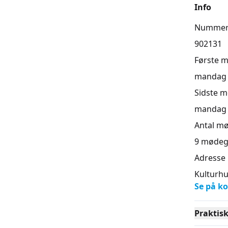
Info
Numme
902131
Første 
mandag 1
Sidste 
mandag 1
Antal m
9
mødeg
Adresse
Kulturhu
Se på ko
Praktis