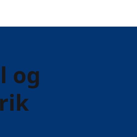
l og
rik
abymotorik