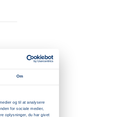
 Din
orik
 de
 med. En
Om
leret,
ler
 medier og til at analysere
kus på
nden for sociale medier,
n
e oplysninger, du har givet