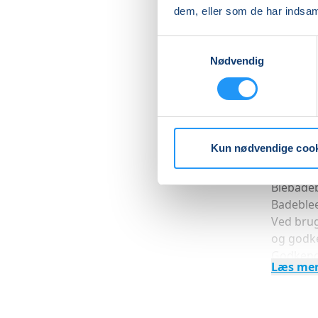
dem, eller som de har indsaml
Du får s
lære at 
Samtykkevalg
Nødvendig
PRAKTIS
Med henb
mht. bør
Godkendt
er renlig
Kun nødvendige coo
Godkendt
vigtigt,
Blebadeb
Badeblee
Ved brug
og godke
Godkendt
Læs me
Der er p
dameom