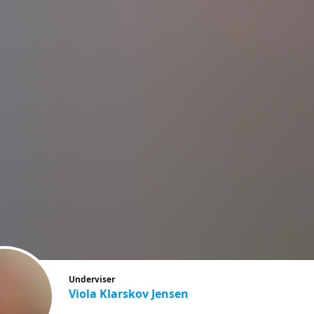
Underviser
Viola Klarskov Jensen