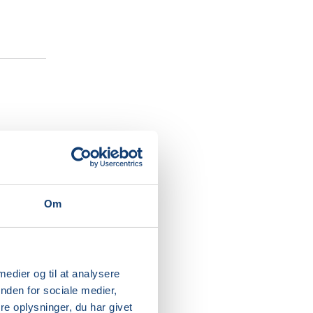
ter dit
igtig
kabende
Om
tion og
g voksen,
 medier og til at analysere
 at
nden for sociale medier,
en.
e oplysninger, du har givet