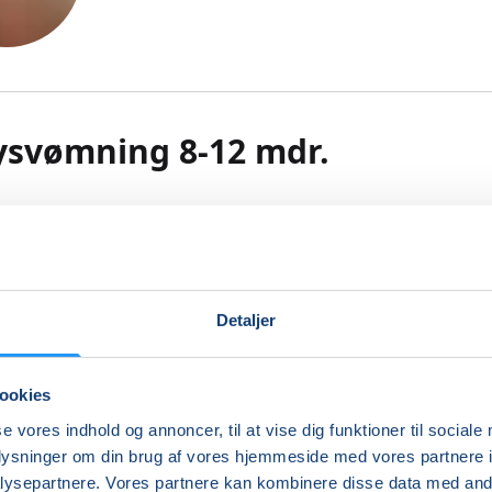
ysvømning 8-12 mdr.
babysvømning få inspiration til vådt samvær og leg, der støt
nsemotoriske udvikling.
mulerer børns sanser og motorik, og babysvømning er en r
 at blive fortrolig med vandet på. Vi har fokus på tillidss
Detaljer
 det våde element med træning af sikkerhed, balance, posi
ttelse i vand. Trygheden højnes undervejs både for barn o
r leges, udforskes og udfordres. Vi starter roligt op og når
ookies
den til at plaske, hoppe, flyde og dykke. Vi leger og træner i
se vores indhold og annoncer, til at vise dig funktioner til sociale
 tempo, så alle kan opleve glæden, styrken og velværet ved
oplysninger om din brug af vores hjemmeside med vores partnere i
ig i vand. Forskellige sange indgår naturligt i undervisning
ysepartnere. Vores partnere kan kombinere disse data med andr