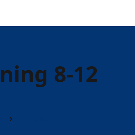
ing 8-12
år
9-12 mdr.