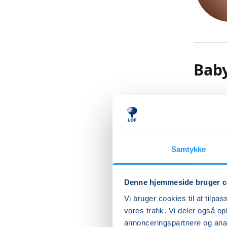
Bab
Kom til 
barns sa
Vand sti
god måde
Samtykke
samvær i
understø
imens de
Denne hjemmeside bruger c
efterhån
Vi bruger cookies til at tilpas
børnenes
vores trafik. Vi deler også 
bevæge s
annonceringspartnere og anal