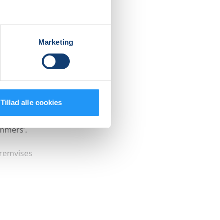
r du skal
mme.
Marketing
 regler
ndtil de
Tillad alle cookies
er
mmers’.
fremvises