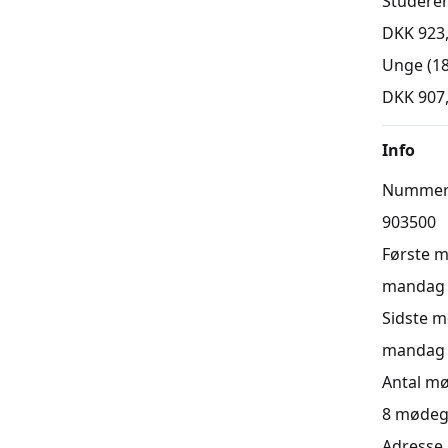
Studere
DKK 923
Unge (18
DKK 907
Info
Numme
903500
Første 
mandag 0
Sidste 
mandag 0
Antal m
8
mødeg
Adresse