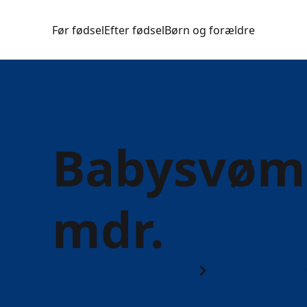
Før fødsel
Efter fødsel
Børn og forældre
Babysvømn
mdr.
Børn og forældre
Børn 0 til 1 