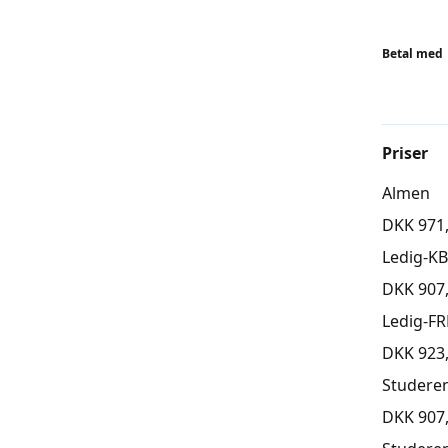
Undervis
Betal med
ALDERSI
Børn er f
skal kun 
virker ut
Priser
aldersra
Almen
udfordri
idé at t
DKK 971
Holdene 
Ledig-K
undervej
DKK 907
BEMÆR
Ledig-FR
Tilmeldi
DKK 923
skal tilm
Studere
DKK 907