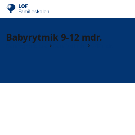
Babyrytmik 9-12 mdr.
Børn og forældre
Børn 0 til 1 år
9-12 mdr.