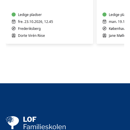
10
12
mdr.
mdr.
Ledige pladser
Ledige plads
fre. 23.10.2026, 12.45
man. 19.10.2
Frederiksberg
København 
Dorte Virén Riise
Jane Møllesk