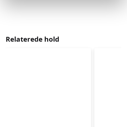
Relaterede hold
Babyrytmik
Babyrytm
4-
9-