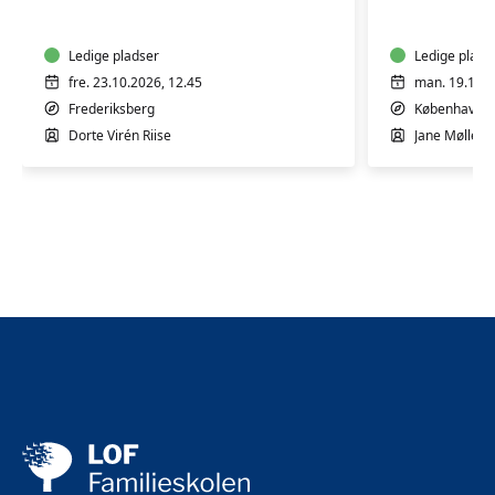
10
12
mdr.
mdr.
Ledige pladser
Ledige plads
fre. 23.10.2026, 12.45
man. 19.10.2
Frederiksberg
København 
Dorte Virén Riise
Jane Møllesk