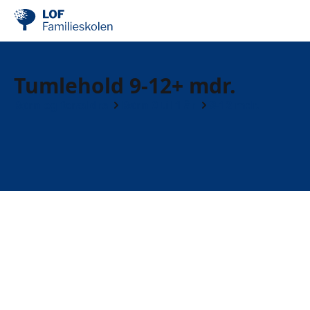
Tumlehold 9-12+ mdr.
Børn og forældre
Børn 0 til 1 år
9-12 mdr.