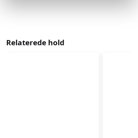
Relaterede hold
Babyrytmik
Babyrytm
4-
9-