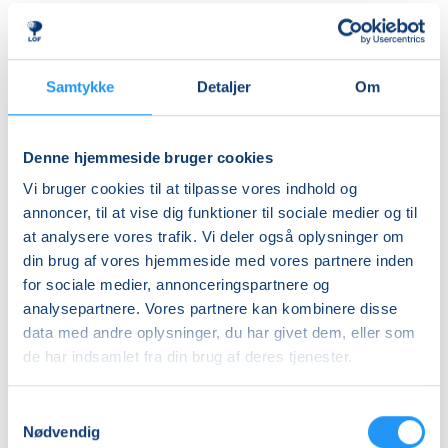
tæpper, faldskærm og andre spændende rekvisitter,
Ledig-KBH
som inviterer til leg, bevægelse og nysgerrighed.
DKK 912,00
Aktiviteterne tilpasses børnenes alder og udvikling,
så alle kan være med – uanset forudsætninger.
Ledig-FRB
Samtykke
Detaljer
Om
DKK 932,00
Rytmik bygger både på nye oplevelser og
Studerende-KBH
genkendelse. De velkendte sange, lege og
Denne hjemmeside bruger cookies
bevægelser skaber en tryg ramme, hvor barnet kan
DKK 912,00
Vi bruger cookies til at tilpasse vores indhold og
føle sig hjemme, deltage aktivt og udvikle sig i sit eget
Studerende-FRB
annoncer, til at vise dig funktioner til sociale medier og til
tempo.
at analysere vores trafik. Vi deler også oplysninger om
DKK 932,00
din brug af vores hjemmeside med vores partnere inden
Undervejs får I inspiration til enkle og sjove
Unge (18-25 år)-KBH
for sociale medier, annonceringspartnere og
bevægelseslege, som kan tages med hjem og skabe
DKK 912,00
analysepartnere. Vores partnere kan kombinere disse
hyggelige stunder i hverdagen.
data med andre oplysninger, du har givet dem, eller som
Info
de har indsamlet fra din brug af deres tjenester.
Det hele foregår i en afslappet og positiv atmosfære
fyldt med glæde, nærvær og fællesskab med andre
Nummer
Samtykkevalg
forældre og børn. Kom og leg, syng, dans og bevæg
904260
Nødvendig
dig sammen med dit barn – det er sjovt, udviklende