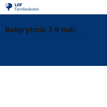
Babyrytmik 3-9 mdr.
Børn og forældre
Børn 0 til 1 år
6-9 mdr.