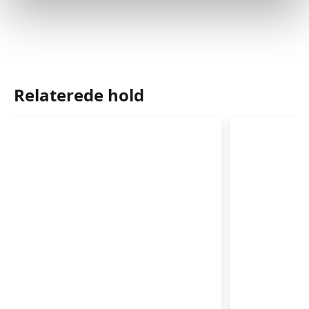
Relaterede hold
Babyrytmik
Babyrytm
4-
6-