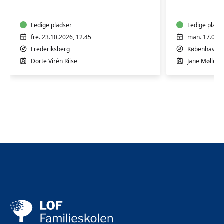
10
9
mdr.
mdr.
Ledige pladser
Ledige plads
fre. 23.10.2026, 12.45
man. 17.08.2
Frederiksberg
København 
Dorte Virén Riise
Jane Møllesk