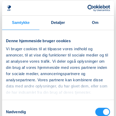
tæpper, faldskærm og andre spændende rekvisitter,
Ledig-KBH
som inviterer til leg, bevægelse og nysgerrighed.
DKK 912,00
Aktiviteterne tilpasses børnenes alder og udvikling,
så alle kan være med – uanset forudsætninger.
Ledig-FRB
Samtykke
Detaljer
Om
DKK 932,00
Rytmik bygger både på nye oplevelser og
Studerende-KBH
genkendelse. De velkendte sange, lege og
Denne hjemmeside bruger cookies
bevægelser skaber en tryg ramme, hvor barnet kan
DKK 912,00
Vi bruger cookies til at tilpasse vores indhold og
føle sig hjemme, deltage aktivt og udvikle sig i sit eget
Studerende-FRB
annoncer, til at vise dig funktioner til sociale medier og til
tempo.
at analysere vores trafik. Vi deler også oplysninger om
DKK 932,00
din brug af vores hjemmeside med vores partnere inden
Undervejs får I inspiration til enkle og sjove
Unge (18-25 år)-KBH
for sociale medier, annonceringspartnere og
bevægelseslege, som kan tages med hjem og skabe
DKK 912,00
analysepartnere. Vores partnere kan kombinere disse
hyggelige stunder i hverdagen.
data med andre oplysninger, du har givet dem, eller som
Info
de har indsamlet fra din brug af deres tjenester.
Det hele foregår i en afslappet og positiv atmosfære
fyldt med glæde, nærvær og fællesskab med andre
Nummer
Samtykkevalg
forældre og børn. Kom og leg, syng, dans og bevæg
904180
Nødvendig
dig sammen med dit barn – det er sjovt, udviklende