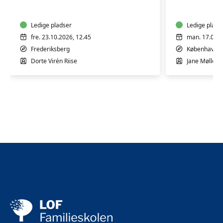
10
9
mdr.
mdr.
Ledige pladser
Ledige plads
fre. 23.10.2026, 12.45
man. 17.08.2
Frederiksberg
København 
Dorte Virén Riise
Jane Møllesk