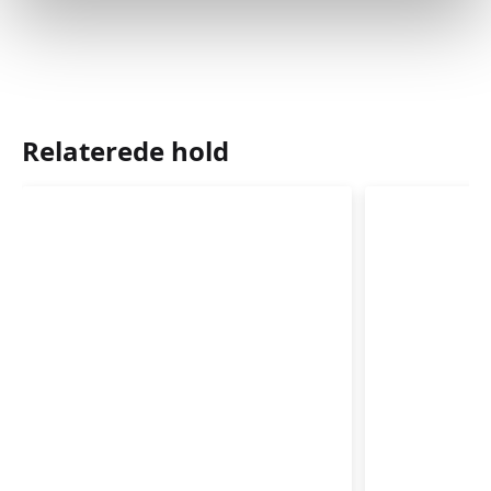
Relaterede hold
Babyrytmik
Babyrytm
4-
6-