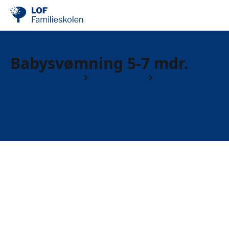
Babysvømning 5-7 mdr.
Børn og forældre
Børn 0 til 1 år
6-9 mdr.