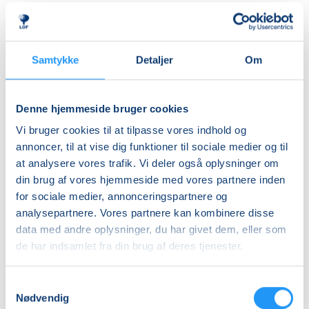
herre- og dameomklædningsrum.
Ledig-KBH
DKK 907,00
ALDERSINDDELINGEN ER VEJLEDENDE
Børn er forskellige og udvikler sig i forskellige tempi,
Ledig-FRB
Samtykke
Detaljer
Om
så aldersinddelingen skal kun forstås som
DKK 923,00
vejledende. Hvis dit barn fx er forsigtigt anlagt eller
Studerende-KBH
virker utryg ved vand, er det en god idé at tænke lidt
Denne hjemmeside bruger cookies
nedad i fht. aldersrammen. Hvis barnet derimod er
DKK 907,00
Vi bruger cookies til at tilpasse vores indhold og
motorisk langt fremme, frisk på nye udfordringer og
Studerende-FRB
annoncer, til at vise dig funktioner til sociale medier og til
måske endda allerede vandtilvænnet, kan det være
at analysere vores trafik. Vi deler også oplysninger om
DKK 923,00
en god idé at tænke lidt opad i fht. aldersrammen.
din brug af vores hjemmeside med vores partnere inden
Holdene er små, så der er god mulighed for at tage
Unge (18-25 år)-KBH
for sociale medier, annonceringspartnere og
individuelle hensyn undervejs.
DKK 907,00
analysepartnere. Vores partnere kan kombinere disse
data med andre oplysninger, du har givet dem, eller som
BEMÆRK
Info
de har indsamlet fra din brug af deres tjenester.
Tilmeldingen gælder en voksen med et barn og det er
kun den voksne, der skal tilmeldes.
Nummer
Samtykkevalg
903331
Nødvendig