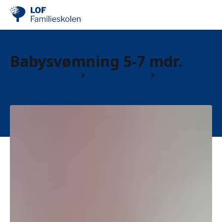
Babysvømning 5-7 mdr.
Børn og forældre
Babysvømning
5-7 mdr.