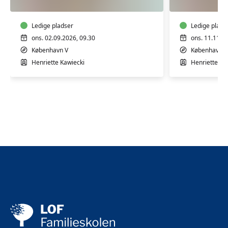
7
7
mdr.
mdr.
Ledige pladser
Ledige plads
ons. 02.09.2026, 09.30
ons. 11.11.2
København V
København V
Henriette Kawiecki
Henriette Ka