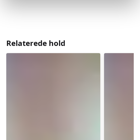
Relaterede hold
Babysvømning
Babysvø
5-
5-