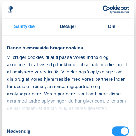
herre- og dameomklædningsrum.
Ledig-KBH
DKK 907,00
ALDERSINDDELINGEN ER VEJLEDENDE
Børn er forskellige og udvikler sig i forskellige tempi,
Ledig-FRB
Samtykke
Detaljer
Om
så aldersinddelingen skal kun forstås som
DKK 923,00
vejledende. Hvis dit barn fx er forsigtigt anlagt eller
Studerende-KBH
virker utryg ved vand, er det en god idé at tænke lidt
Denne hjemmeside bruger cookies
nedad i fht. aldersrammen. Hvis barnet derimod er
DKK 907,00
Vi bruger cookies til at tilpasse vores indhold og
motorisk langt fremme, frisk på nye udfordringer og
Studerende-FRB
annoncer, til at vise dig funktioner til sociale medier og til
måske endda allerede vandtilvænnet, kan det være
at analysere vores trafik. Vi deler også oplysninger om
DKK 923,00
en god idé at tænke lidt opad i fht. aldersrammen.
din brug af vores hjemmeside med vores partnere inden
Holdene er små, så der er god mulighed for at tage
Unge (18-25 år)-KBH
for sociale medier, annonceringspartnere og
individuelle hensyn undervejs.
DKK 907,00
analysepartnere. Vores partnere kan kombinere disse
data med andre oplysninger, du har givet dem, eller som
BEMÆRK
Info
de har indsamlet fra din brug af deres tjenester.
Tilmeldingen gælder en voksen med et barn og det er
kun den voksne, der skal tilmeldes.
Nummer
Samtykkevalg
903300
Nødvendig