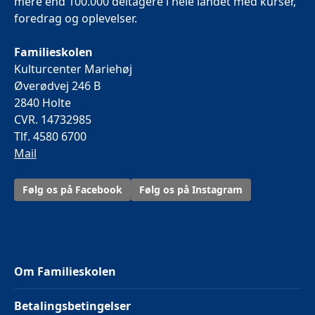
mere end 100.000 deltagere i hele landet med kurser,
foredrag og oplevelser.
Familieskolen
Kulturcenter Mariehøj
Øverødvej 246 B
2840 Holte
CVR. 14732985
Tlf. 4580 6700
Mail
Følg os på Facebook
Følg os på Instagram
Om Familieskolen
Betalingsbetingelser