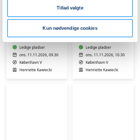
Tillad valgte
Babysvømning
Babysvømning
5-
5-
Kun nødvendige cookies
7
7
mdr.
mdr.
Ledige pladser
Ledige pladser
ons. 11.11.2026, 09.30
ons. 11.11.2026, 10.30
København V
København V
Henriette Kawiecki
Henriette Kawiecki
Babysvømning
Babysvømning
5-
5-