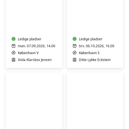
Babysvømning
Babysvømning
5-
5-
7
7
mdr.
mdr.
Ledige pladser
Ledige pladser
man. 07.09.2026, 14.00
tirs. 06.10.2026, 16.00
København V
København S
Viola Klarskov Jensen
Ditte Lykke Eckstein
Babysvømning
Babysvømning
5-
5-
7
7