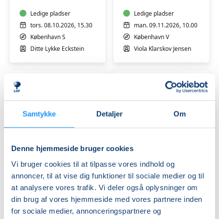
mdr.
mdr.
Ledige pladser
Ledige pladser
tors. 08.10.2026, 15.30
man. 09.11.2026, 10.00
København S
København V
Ditte Lykke Eckstein
Viola Klarskov Jensen
Samtykke
Detaljer
Om
Babysvømning
Babysvømning
Denne hjemmeside bruger cookies
5-
5-
7
7
Vi bruger cookies til at tilpasse vores indhold og
mdr.
mdr.
annoncer, til at vise dig funktioner til sociale medier og til
Ledige pladser
Ledige pladser
at analysere vores trafik. Vi deler også oplysninger om
man. 09.11.2026, 14.00
man. 09.11.2026, 11.00
din brug af vores hjemmeside med vores partnere inden
København V
København V
for sociale medier, annonceringspartnere og
Viola Klarskov Jensen
Viola Klarskov Jensen