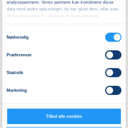
analysepartnere. Vores partnere kan kombinere disse
data med andre oplysninger, du har givet dem, eller som
de har indsamlet fra din brug af deres tjenester.
Samtykkevalg
Nødvendig
Babysvømning
Babysvømning
Præferencer
5-
5-
7
7
mdr.
mdr.
Statistik
Ledige pladser
Ledige pladser
tirs. 10.11.2026, 11.00
tirs. 10.11.2026, 12.00
København V
København V
Marketing
Viola Klarskov Jensen
Viola Klarskov Jensen
Tillad alle cookies