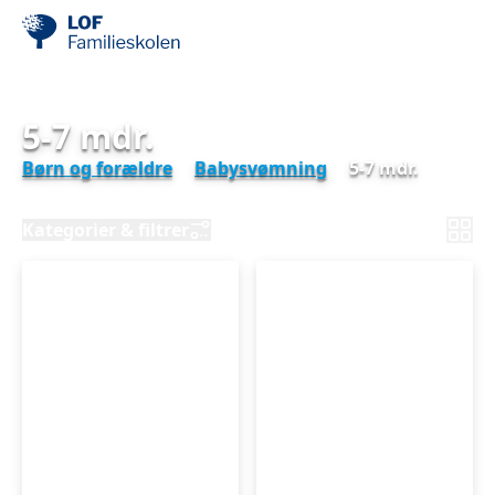
5-7 mdr.
Børn og forældre
Babysvømning
5-7 mdr.
Kategorier & filtrer
Babysvømning
Babysvømning
5-
5-
7
7
mdr.
mdr.