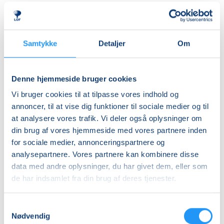
herre- og dameomklædningsrum.
Ledig-KBH
DKK 907,00
ALDERSINDDELINGEN ER VEJLEDENDE
Børn er forskellige og udvikler sig i forskellige tempi,
Ledig-FRB
Samtykke
Detaljer
Om
så aldersinddelingen skal kun forstås som
DKK 923,00
vejledende. Hvis dit barn fx er forsigtigt anlagt eller
Studerende-KBH
virker utryg ved vand, er det en god idé at tænke lidt
Denne hjemmeside bruger cookies
nedad i fht. aldersrammen. Hvis barnet derimod er
DKK 907,00
Vi bruger cookies til at tilpasse vores indhold og
motorisk langt fremme, frisk på nye udfordringer og
Studerende-FRB
annoncer, til at vise dig funktioner til sociale medier og til
måske endda allerede vandtilvænnet, kan det være
at analysere vores trafik. Vi deler også oplysninger om
DKK 923,00
en god idé at tænke lidt opad i fht. aldersrammen.
din brug af vores hjemmeside med vores partnere inden
Holdene er små, så der er god mulighed for at tage
Unge (18-25 år)-KBH
for sociale medier, annonceringspartnere og
individuelle hensyn undervejs.
DKK 907,00
analysepartnere. Vores partnere kan kombinere disse
data med andre oplysninger, du har givet dem, eller som
BEMÆRK
Info
de har indsamlet fra din brug af deres tjenester.
Tilmeldingen gælder en voksen med et barn og det er
kun den voksne, der skal tilmeldes.
Nummer
Samtykkevalg
903261
Nødvendig