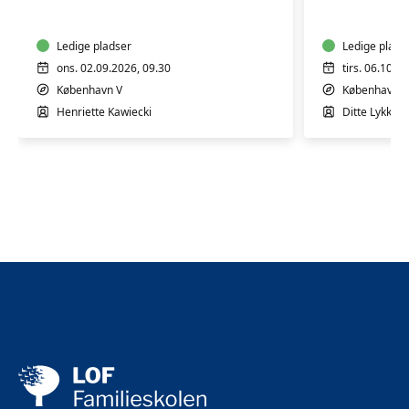
7
7
mdr.
mdr.
Ledige pladser
Ledige plads
ons. 02.09.2026, 09.30
tirs. 06.10.2
København V
København S
Henriette Kawiecki
Ditte Lykke E