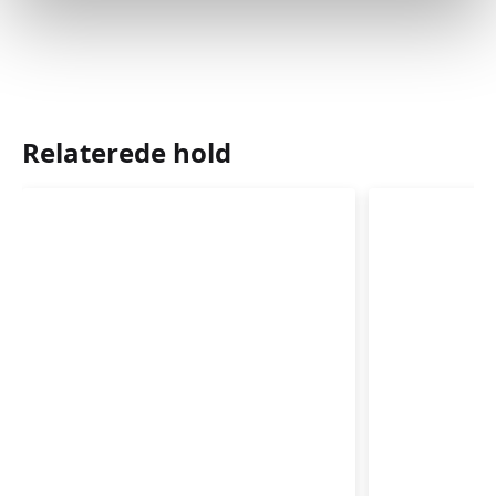
Relaterede hold
Babysvømning
Babysvø
5-
5-