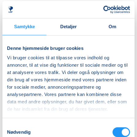
herre- og dameomklædningsrum.
Ledig-KBH
DKK 907,00
ALDERSINDDELINGEN ER VEJLEDENDE
Børn er forskellige og udvikler sig i forskellige tempi,
Ledig-FRB
Samtykke
Detaljer
Om
så aldersinddelingen skal kun forstås som
DKK 923,00
vejledende. Hvis dit barn fx er forsigtigt anlagt eller
Studerende-KBH
virker utryg ved vand, er det en god idé at tænke lidt
Denne hjemmeside bruger cookies
nedad i fht. aldersrammen. Hvis barnet derimod er
DKK 907,00
Vi bruger cookies til at tilpasse vores indhold og
motorisk langt fremme, frisk på nye udfordringer og
Studerende-FRB
annoncer, til at vise dig funktioner til sociale medier og til
måske endda allerede vandtilvænnet, kan det være
at analysere vores trafik. Vi deler også oplysninger om
DKK 923,00
en god idé at tænke lidt opad i fht. aldersrammen.
din brug af vores hjemmeside med vores partnere inden
Holdene er små, så der er god mulighed for at tage
Unge (18-25 år)-KBH
for sociale medier, annonceringspartnere og
individuelle hensyn undervejs.
DKK 907,00
analysepartnere. Vores partnere kan kombinere disse
data med andre oplysninger, du har givet dem, eller som
BEMÆRK
Info
de har indsamlet fra din brug af deres tjenester.
Tilmeldingen gælder en voksen med et barn og det er
kun den voksne, der skal tilmeldes.
Nummer
Samtykkevalg
903280
Nødvendig