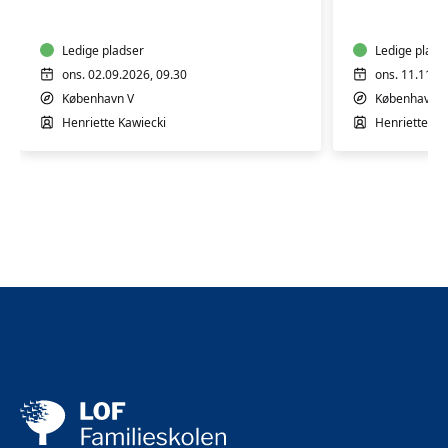
7
7
mdr.
mdr.
Ledige pladser
Ledige plads
ons. 02.09.2026, 09.30
ons. 11.11.2
København V
København V
Henriette Kawiecki
Henriette Ka