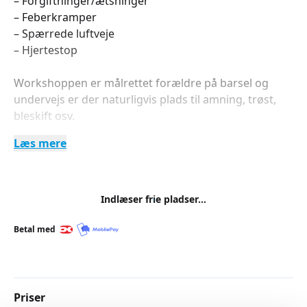
– Forgiftninger/ætsninger
– Feberkramper
– Spærrede luftveje
– Hjertestop
Workshoppen er målrettet forældre på barsel og
undervejs er der naturligvis plads til amning, trøst,
bleskift osv.
Læs mere
Gravide samt bedsteforældre og andre interesserede
er naturligvis også velkomne.
For at få bedst muligt udbytte er der et begrænset
Indlæser frie pladser...
deltagerantal og forhåndstilmelding er nødvendig.
Betal med
Priser