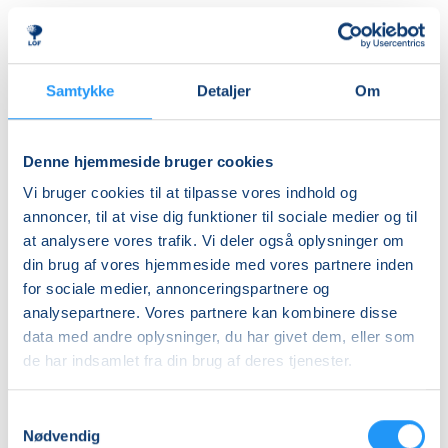
Almen
DKK 395,00
Ledig-KBH
Samtykke
Detaljer
Om
DKK 372,00
Ledig-FRB
Denne hjemmeside bruger cookies
DKK 375,00
Vi bruger cookies til at tilpasse vores indhold og
Studerende-KBH
annoncer, til at vise dig funktioner til sociale medier og til
at analysere vores trafik. Vi deler også oplysninger om
DKK 372,00
din brug af vores hjemmeside med vores partnere inden
Studerende-FRB
for sociale medier, annonceringspartnere og
DKK 375,00
analysepartnere. Vores partnere kan kombinere disse
data med andre oplysninger, du har givet dem, eller som
Unge (18-25 år)-KBH
de har indsamlet fra din brug af deres tjenester.
DKK 372,00
Samtykkevalg
Info
Nødvendig