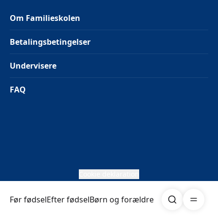
Om Familieskolen
Betalingsbetingelser
Undervisere
FAQ
Cookie deklaration
Søg
Åben me
Før fødsel
Efter fødsel
Børn og forældre