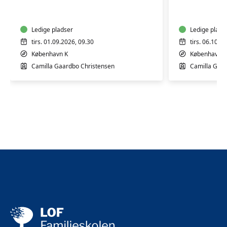
og
og
massage
massage
0-
0-
6
Ledige pladser
6
Ledige plads
mdr.
mdr.
tirs. 01.09.2026, 09.30
tirs. 06.10.2
København K
København K
Camilla Gaardbo Christensen
Camilla Gaar