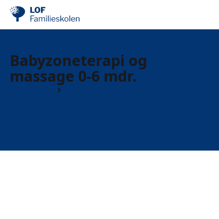
Babyzoneterapi og
massage 0-6 mdr.
Workshops
Babymassage og zoneterapi