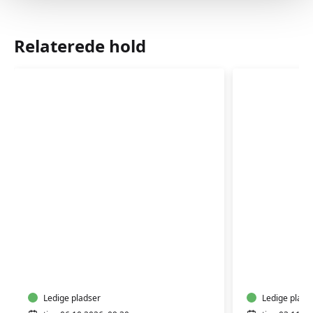
Relaterede hold
Babyzoneterapi
Babyzone
og
og
massage
massage
0-
0-
6
Ledige pladser
6
Ledige plads