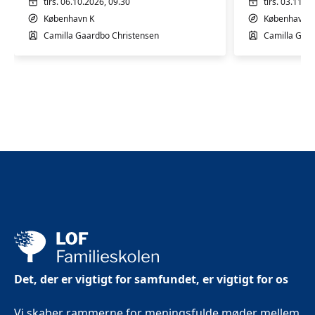
mdr.
mdr.
tirs. 06.10.2026, 09.30
tirs. 03.11.2
København K
København K
Camilla Gaardbo Christensen
Camilla Gaar
Det, der er vigtigt for samfundet, er vigtigt for os
Vi skaber rammerne for meningsfulde møder mellem