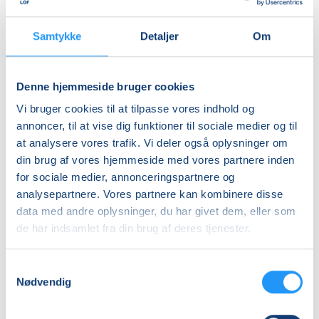
Ledig-KBH
DKK 237,00
Samtykke
Detaljer
Om
Ledig-FRB
DKK 239,00
Denne hjemmeside bruger cookies
Studerende-KBH
Vi bruger cookies til at tilpasse vores indhold og
DKK 237,00
annoncer, til at vise dig funktioner til sociale medier og til
Studerende-FRB
at analysere vores trafik. Vi deler også oplysninger om
din brug af vores hjemmeside med vores partnere inden
DKK 239,00
for sociale medier, annonceringspartnere og
Unge (18-25 år)-KBH
analysepartnere. Vores partnere kan kombinere disse
DKK 237,00
data med andre oplysninger, du har givet dem, eller som
de har indsamlet fra din brug af deres tjenester.
Info
Samtykkevalg
Nummer
Nødvendig
905500