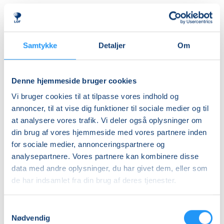
Almen
DKK 395,00
Ledig-KBH
Samtykke
Detaljer
Om
DKK 372,00
Ledig-FRB
Denne hjemmeside bruger cookies
DKK 375,00
Vi bruger cookies til at tilpasse vores indhold og
Studerende-KBH
annoncer, til at vise dig funktioner til sociale medier og til
at analysere vores trafik. Vi deler også oplysninger om
DKK 372,00
din brug af vores hjemmeside med vores partnere inden
Studerende-FRB
for sociale medier, annonceringspartnere og
DKK 375,00
analysepartnere. Vores partnere kan kombinere disse
data med andre oplysninger, du har givet dem, eller som
Unge (18-25 år)-KBH
de har indsamlet fra din brug af deres tjenester.
DKK 372,00
Samtykkevalg
Info
Nødvendig