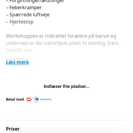
– Forgiftninger/ætsninger
– Feberkramper
– Spærrede luftveje
– Hjertestop
Workshoppen er målrettet forældre på barsel og
undervejs er der naturligvis plads til amning, trøst,
bleskift osv.
Læs mere
Gravide samt bedsteforældre og andre interesserede
er naturligvis også velkomne.
For at få bedst muligt udbytte er der et begrænset
Indlæser frie pladser...
deltagerantal og forhåndstilmelding er nødvendig.
Betal med
Priser