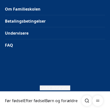
Om Familieskolen
Betalingsbetingelser
Undervisere
FAQ
Cookie deklaration
Søg
Åben me
Før fødsel
Efter fødsel
Børn og forældre