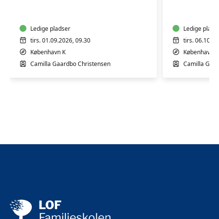
og
og
massage
massage
0-
0-
6
Ledige pladser
6
Ledige plads
mdr.
mdr.
tirs. 01.09.2026, 09.30
tirs. 06.10.2
København K
København K
Camilla Gaardbo Christensen
Camilla Gaar