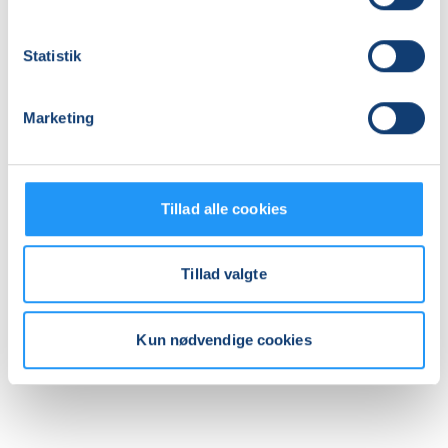
torsdag 11.02.2027, kl. 16.00 - 17.00
Antal mødegange
Statistik
8
mødegange
Adresse
Marketing
Amager Hospital, Hans Bogbinders Alle 3, indgang 17,
2300
, København S
(Sankt Elisabeth Terapibassin)
Se på kort
Tillad alle cookies
Praktiske oplysninger
Tillad valgte
Mødegange
Kun nødvendige cookies