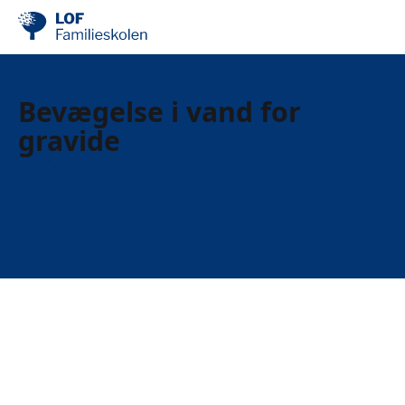
Bevægelse i vand for
gravide
Før fødsel