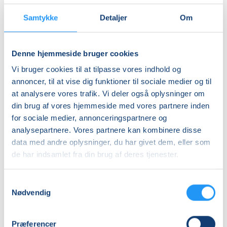
DKK 932,00
Samtykke
Detaljer
Om
Studerende-KBH
DKK 912,00
Studerende-FRB
Denne hjemmeside bruger cookies
DKK 932,00
Vi bruger cookies til at tilpasse vores indhold og
annoncer, til at vise dig funktioner til sociale medier og til
Unge (18-25 år)-KBH
at analysere vores trafik. Vi deler også oplysninger om
DKK 912,00
din brug af vores hjemmeside med vores partnere inden
for sociale medier, annonceringspartnere og
Info
analysepartnere. Vores partnere kan kombinere disse
data med andre oplysninger, du har givet dem, eller som
Nummer
de har indsamlet fra din brug af deres tjenester.
901752
Første mødegang
Samtykkevalg
Nødvendig
torsdag 10.12.2026, kl. 16.00 - 17.00
Sidste mødegang
Præferencer