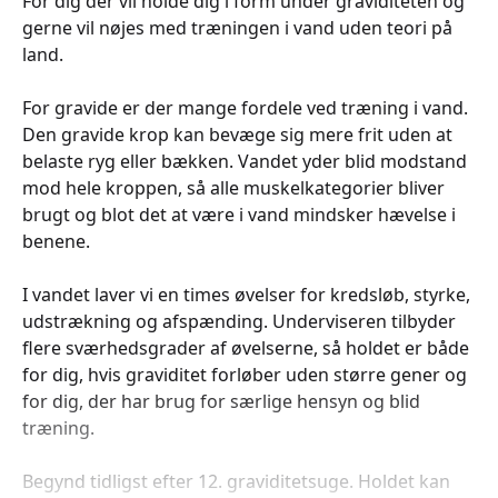
For dig der vil holde dig i form under graviditeten og
gerne vil nøjes med træningen i vand uden teori på
land.
For gravide er der mange fordele ved træning i vand.
Den gravide krop kan bevæge sig mere frit uden at
belaste ryg eller bækken. Vandet yder blid modstand
mod hele kroppen, så alle muskelkategorier bliver
brugt og blot det at være i vand mindsker hævelse i
benene.
I vandet laver vi en times øvelser for kredsløb, styrke,
udstrækning og afspænding. Underviseren tilbyder
flere sværhedsgrader af øvelserne, så holdet er både
for dig, hvis graviditet forløber uden større gener og
for dig, der har brug for særlige hensyn og blid
træning.
Begynd tidligst efter 12. graviditetsuge. Holdet kan