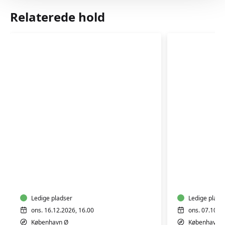
Relaterede hold
Fødselsforberedelse
Fødselsf
for
for
førstegangsfødende
fleregan
Ledige pladser
Ledige plads
ons. 16.12.2026, 16.00
ons. 07.10.2
København Ø
København 