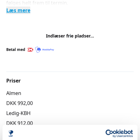
følges helt frem til termin.
Læs mere
Indlæser frie pladser...
Betal med
Priser
Almen
DKK 992,00
Ledig-KBH
DKK 912,00
Ledig-FRB