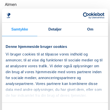
spædbarnsmassage. Hver gang kombineret med
Almen
viden om det lille barns udvikling og behov.
DKK 2.400,00
Fælles te
Ledig-KBH
I slutningen af hver undervisningsgang sætter vi os
DKK 2.160,00
Samtykke
Detaljer
Om
sammen, drikker te, spiser lidt og taler om det, der
optager jer. Det kan være fødslen, søvn – både din og
Ledig-FRB
barnets, din nye identitet som mor, kropslige
DKK 2.220,00
Denne hjemmeside bruger cookies
forandringer – og hvad de betyder for dig,
Studerende-KBH
kærlighedslivet, amning og flaske, livet som familie,
Vi bruger cookies til at tilpasse vores indhold og
bedsteforældre.
DKK 2.160,00
annoncer, til at vise dig funktioner til sociale medier og til
at analysere vores trafik. Vi deler også oplysninger om
Studerende-FRB
En undervisningsgang kan se sådan ud:
din brug af vores hjemmeside med vores partnere inden
DKK 2.220,00
- opvarmning med blandt andet øvelser for kredsløb,
for sociale medier, annonceringspartnere og
bevægelse af led, løsnende og afspændende
Unge (18-25 år)-KBH
analysepartnere. Vores partnere kan kombinere disse
- øvelser for arme, skuldre og nakke
data med andre oplysninger, du har givet dem, eller som
DKK 2.160,00
- øvelser med bevidsthed om og let træning af mave-,
de har indsamlet fra din brug af deres tjenester.
balle- og rygmuskler
Info
- øvelser, der øger bevidstheden om bækkenbunden
Samtykkevalg