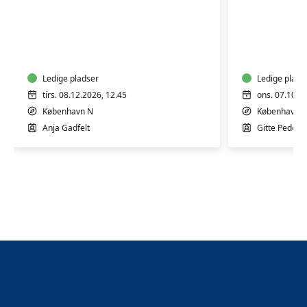
Efterfødsel
Efterføds
for
for
førstegangsfødende
flergang
Ledige pladser
Ledige plads
tirs. 08.12.2026, 12.45
ons. 07.10.2
København N
København 
Anja Gadfelt
Gitte Peders