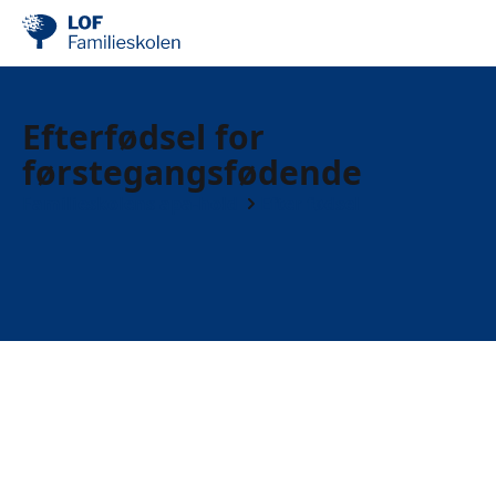
Efterfødsel for
førstegangsfødende
Familieskolens apa-hold
Efter fødsel