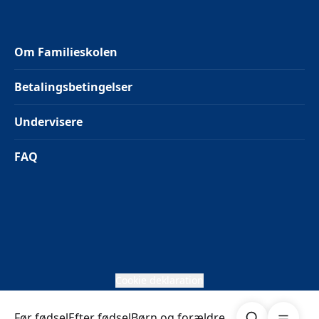
Om Familieskolen
Betalingsbetingelser
Undervisere
FAQ
Cookie deklaration
Søg
Åben me
Før fødsel
Efter fødsel
Børn og forældre