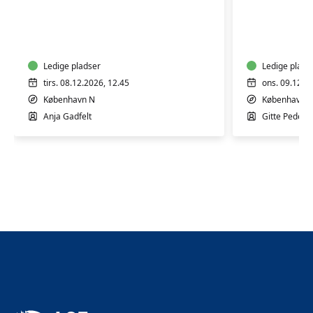
Efterfødsel
Efterføds
for
for
førstegangsfødende
flergang
Ledige pladser
Ledige plads
tirs. 08.12.2026, 12.45
ons. 09.12.2
København N
København 
Anja Gadfelt
Gitte Peders