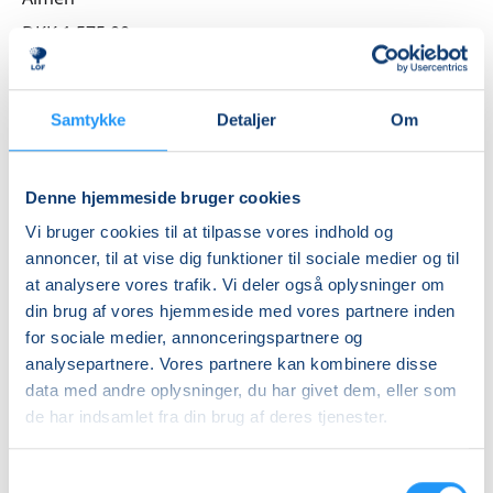
sanser og er tilpasset deres motoriske udviklingstrin
DKK 1.575,00
Pause hvor børnene spiser
Ledig-KBH
DKK 1.415,00
For mor:
Samtykke
Detaljer
Om
- opvarmning med blandt andet øvelser for kredsløb,
Ledig-FRB
bevægelse af led, løsnende og afspændende øvelser
DKK 1.455,00
for arme, skuldre og nakke.
Denne hjemmeside bruger cookies
Studerende-KBH
- øvelser med bevidsthed om og moderat træning af
Vi bruger cookies til at tilpasse vores indhold og
mave-, balle – og rygmuskler.
DKK 1.415,00
annoncer, til at vise dig funktioner til sociale medier og til
- øvelser, der øger bevidstheden om bækkenbunden
Studerende-FRB
at analysere vores trafik. Vi deler også oplysninger om
og styrker den efter fødslen.
din brug af vores hjemmeside med vores partnere inden
DKK 1.455,00
for sociale medier, annonceringspartnere og
HUSK TRÆNINGSTØJ!
Unge (18-25 år)-KBH
analysepartnere. Vores partnere kan kombinere disse
DKK 1.415,00
data med andre oplysninger, du har givet dem, eller som
de har indsamlet fra din brug af deres tjenester.
Info
Samtykkevalg
Nummer