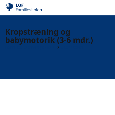
Kropstræning og
babymotorik (3-6 mdr.)
Familieskolens apa-hold
Efter fødsel