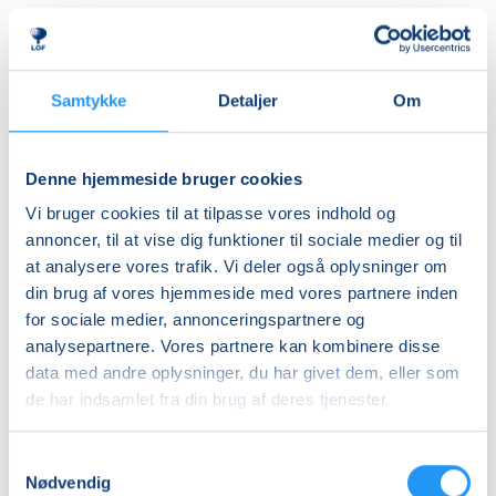
Almen
DKK 395,00
Ledig-KBH
Samtykke
Detaljer
Om
DKK 372,00
Ledig-FRB
Denne hjemmeside bruger cookies
DKK 375,00
Vi bruger cookies til at tilpasse vores indhold og
Studerende-KBH
annoncer, til at vise dig funktioner til sociale medier og til
at analysere vores trafik. Vi deler også oplysninger om
DKK 372,00
din brug af vores hjemmeside med vores partnere inden
Studerende-FRB
for sociale medier, annonceringspartnere og
DKK 375,00
analysepartnere. Vores partnere kan kombinere disse
data med andre oplysninger, du har givet dem, eller som
Unge (18-25 år)-KBH
de har indsamlet fra din brug af deres tjenester.
DKK 372,00
Samtykkevalg
Info
Nødvendig