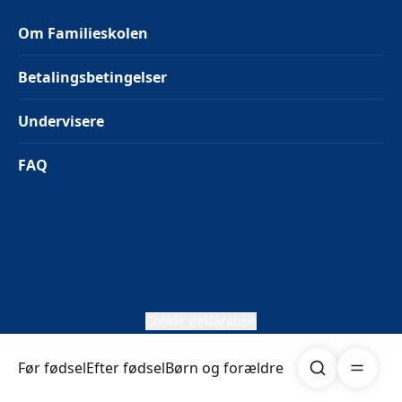
Om Familieskolen
Betalingsbetingelser
Undervisere
FAQ
Cookie deklaration
Søg
Åben me
Før fødsel
Efter fødsel
Børn og forældre