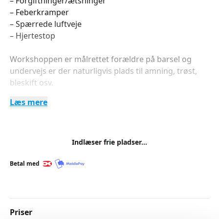
– Forgiftninger/ætsninger
– Feberkramper
– Spærrede luftveje
– Hjertestop
Workshoppen er målrettet forældre på barsel og
undervejs er der naturligvis plads til amning, trøst,
bleskift osv.
Læs mere
Gravide samt bedsteforældre og andre interesserede
er naturligvis også velkomne.
For at få bedst muligt udbytte er der et begrænset
Indlæser frie pladser...
deltagerantal og forhåndstilmelding er nødvendig.
Betal med
Priser