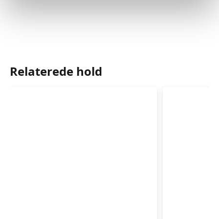
Relaterede hold
Førstehjælp
Førstehj