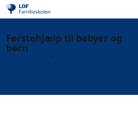
Førstehjælp til babyer og
børn
Børn og forældre
Førstehjælp