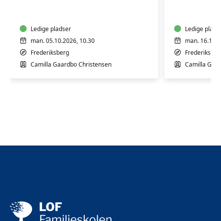
til
til
babyer
babyer
og
og
børn
Ledige pladser
børn
Ledige plads
man. 05.10.2026, 10.30
man. 16.11.2
Frederiksberg
Frederiksber
Camilla Gaardbo Christensen
Camilla Gaar