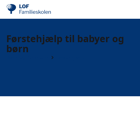
Førstehjælp til babyer og
børn
Børn og forældre
Førstehjælp