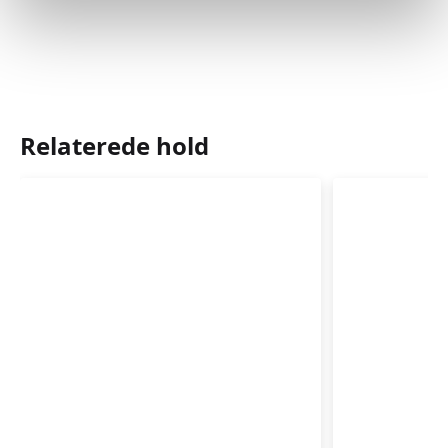
Relaterede hold
Førstehjælp
Førstehj