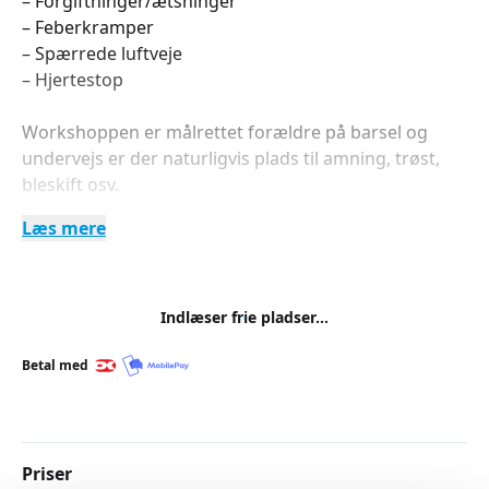
– Forgiftninger/ætsninger
– Feberkramper
– Spærrede luftveje
– Hjertestop
Workshoppen er målrettet forældre på barsel og
undervejs er der naturligvis plads til amning, trøst,
bleskift osv.
Læs mere
Gravide samt bedsteforældre og andre interesserede
er naturligvis også velkomne.
For at få bedst muligt udbytte er der et begrænset
Indlæser frie pladser...
deltagerantal og forhåndstilmelding er nødvendig.
Betal med
Priser