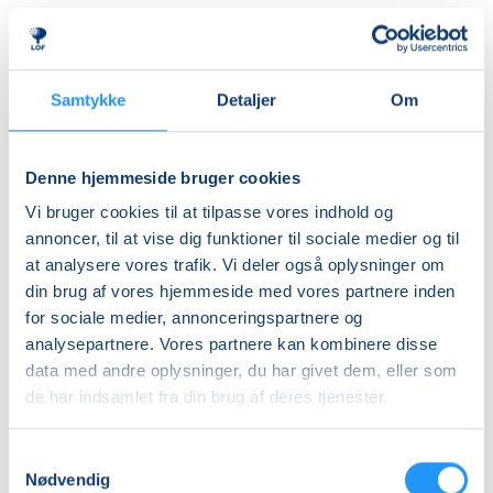
Almen
DKK 395,00
Ledig-KBH
Samtykke
Detaljer
Om
DKK 372,00
Ledig-FRB
Denne hjemmeside bruger cookies
DKK 375,00
Vi bruger cookies til at tilpasse vores indhold og
Studerende-KBH
annoncer, til at vise dig funktioner til sociale medier og til
at analysere vores trafik. Vi deler også oplysninger om
DKK 372,00
din brug af vores hjemmeside med vores partnere inden
Studerende-FRB
for sociale medier, annonceringspartnere og
DKK 375,00
analysepartnere. Vores partnere kan kombinere disse
data med andre oplysninger, du har givet dem, eller som
Unge (18-25 år)-KBH
de har indsamlet fra din brug af deres tjenester.
DKK 372,00
Samtykkevalg
Info
Nødvendig