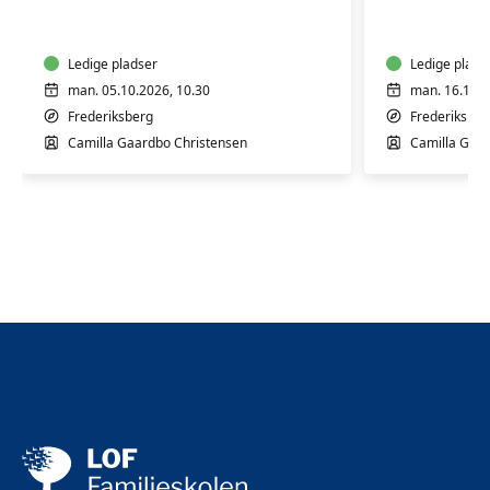
til
til
babyer
babyer
og
og
børn
Ledige pladser
børn
Ledige plads
man. 05.10.2026, 10.30
man. 16.11.2
Frederiksberg
Frederiksber
Camilla Gaardbo Christensen
Camilla Gaar