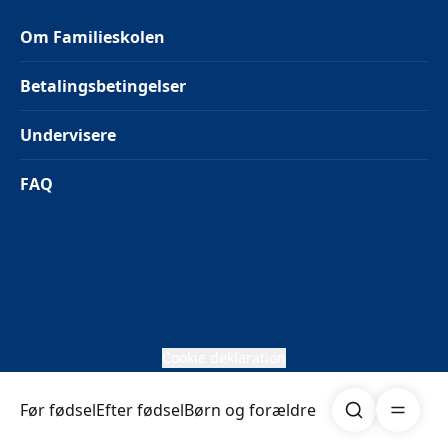
Om Familieskolen
Betalingsbetingelser
Undervisere
FAQ
Cookie deklaration
Søg
Åben me
Før fødsel
Efter fødsel
Børn og forældre