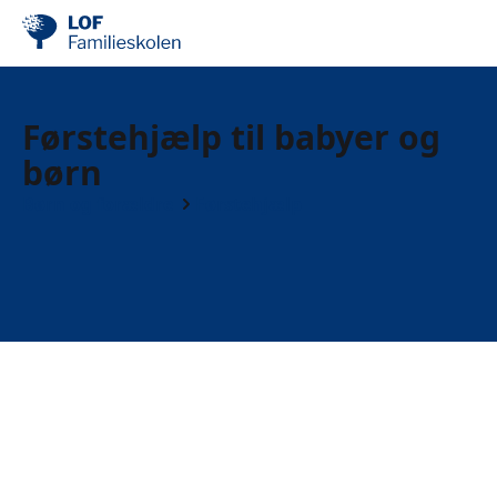
Førstehjælp til babyer og
børn
Børn og forældre
Førstehjælp