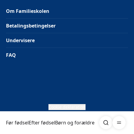
Om Familieskolen
Betalingsbetingelser
Undervisere
FAQ
Cookie deklaration
Søg
Åben me
Før fødsel
Efter fødsel
Børn og forældre