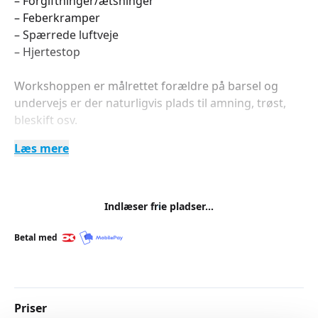
– Forgiftninger/ætsninger
– Feberkramper
– Spærrede luftveje
– Hjertestop
Workshoppen er målrettet forældre på barsel og
undervejs er der naturligvis plads til amning, trøst,
bleskift osv.
Læs mere
Gravide samt bedsteforældre og andre interesserede
er naturligvis også velkomne.
For at få bedst muligt udbytte er der et begrænset
Indlæser frie pladser...
deltagerantal og forhåndstilmelding er nødvendig.
Betal med
Priser