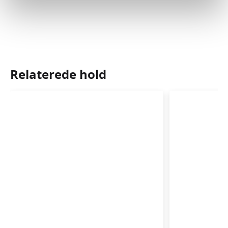
Relaterede hold
Førstehjælp
Førstehj