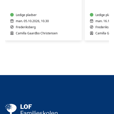
til
til
babyer
babyer
og
og
børn
Ledige pladser
børn
Ledige plads
man. 05.10.2026, 10.30
man. 16.11.2
Frederiksberg
Frederiksber
Camilla Gaardbo Christensen
Camilla Gaar