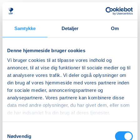
Almen
DKK 395,00
Ledig-KBH
Samtykke
Detaljer
Om
DKK 372,00
Ledig-FRB
Denne hjemmeside bruger cookies
DKK 375,00
Vi bruger cookies til at tilpasse vores indhold og
Studerende-KBH
annoncer, til at vise dig funktioner til sociale medier og til
at analysere vores trafik. Vi deler også oplysninger om
DKK 372,00
din brug af vores hjemmeside med vores partnere inden
Studerende-FRB
for sociale medier, annonceringspartnere og
DKK 375,00
analysepartnere. Vores partnere kan kombinere disse
data med andre oplysninger, du har givet dem, eller som
Unge (18-25 år)-KBH
de har indsamlet fra din brug af deres tjenester.
DKK 372,00
Samtykkevalg
Info
Nødvendig