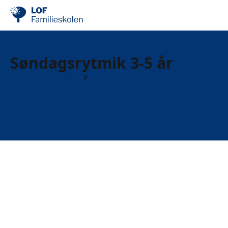
Søndagsrytmik 3-5 år
Børn og forældre
Børn 2 til 4 år