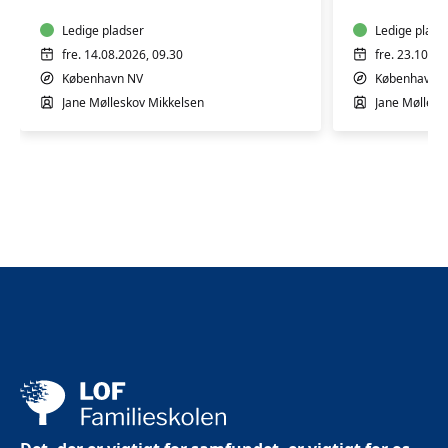
bevægelse
bevægel
2-
Ledige pladser
2-
Ledige plads
4
4
fre. 14.08.2026, 09.30
fre. 23.10.20
år
år
København NV
København 
Jane Mølleskov Mikkelsen
Jane Møllesk