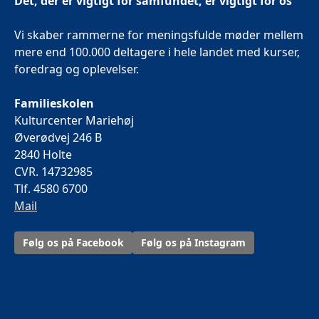
Det, der er vigtigt for samfundet, er vigtigt for os
Vi skaber rammerne for meningsfulde møder mellem
mere end 100.000 deltagere i hele landet med kurser,
foredrag og oplevelser.
Familieskolen
Kulturcenter Mariehøj
Øverødvej 246 B
2840 Holte
CVR. 14732985
Tlf. 4580 6700
Mail
Følg os på Facebook
Følg os på Instagram