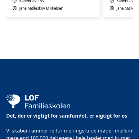
år
år
København NV
København 
Jane Mølleskov Mikkelsen
Jane Møllesk
Det, der er vigtigt for samfundet, er vigtigt for os
Vi skaber rammerne for meningsfulde møder mellem
mere end 100.000 deltagere i hele landet med kurser,