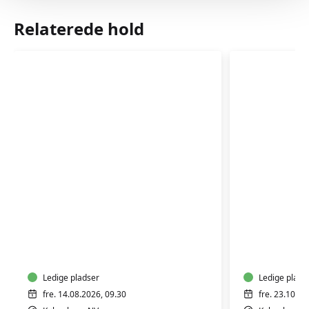
Relaterede hold
Rytmik,
Rytmik,
leg
leg
og
og
bevægelse
bevægel
2-
Ledige pladser
2-
Ledige plads
4
4
fre. 14.08.2026, 09.30
fre. 23.10.20