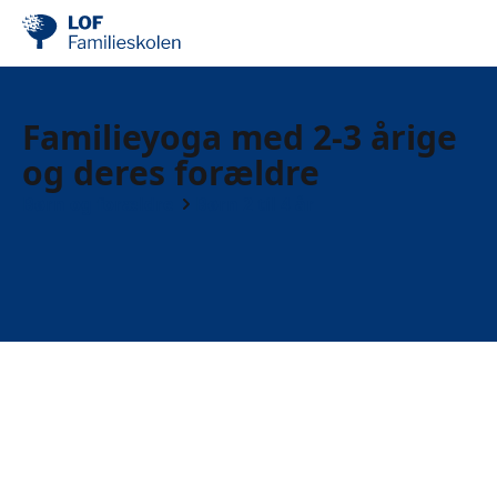
Familieyoga med 2-3 årige
og deres forældre
Børn og forældre
Børn 2 til 4 år