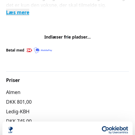
det er kun den voksne, der skal tilmelde sig.
Læs mere
Indlæser frie pladser...
Betal med
Priser
Almen
DKK 801,00
Ledig-KBH
DKK 745,00
Ledig-FRB