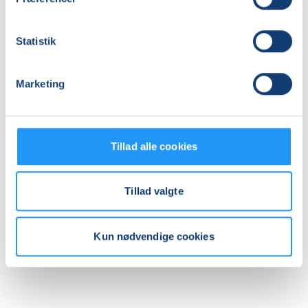
lørdag 19.12.2026, kl. 09.15 - 10.00
Antal mødegange
Statistik
7
mødegange
Adresse
Marketing
Kedelhallen, Nyelandsvej 75 A, 2000
, Frederiksberg
(Kassen)
Se på kort
Tillad alle cookies
Praktiske oplysninger
Tillad valgte
Mødegange
Kun nødvendige cookies