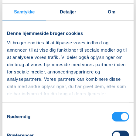
DKK 759,00
Samtykke
Detaljer
Om
Studerende-KBH
DKK 745,00
Denne hjemmeside bruger cookies
Studerende-FRB
Vi bruger cookies til at tilpasse vores indhold og
DKK 759,00
annoncer, til at vise dig funktioner til sociale medier og til
Unge (18-25 år)-KBH
at analysere vores trafik. Vi deler også oplysninger om
DKK 745,00
din brug af vores hjemmeside med vores partnere inden
for sociale medier, annonceringspartnere og
Info
analysepartnere. Vores partnere kan kombinere disse
data med andre oplysninger, du har givet dem, eller som
Nummer
de har indsamlet fra din brug af deres tjenester.
903800
Samtykkevalg
Første mødegang
Nødvendig
lørdag 26.09.2026, kl. 09.15 - 10.00
Sidste mødegang
Præferencer