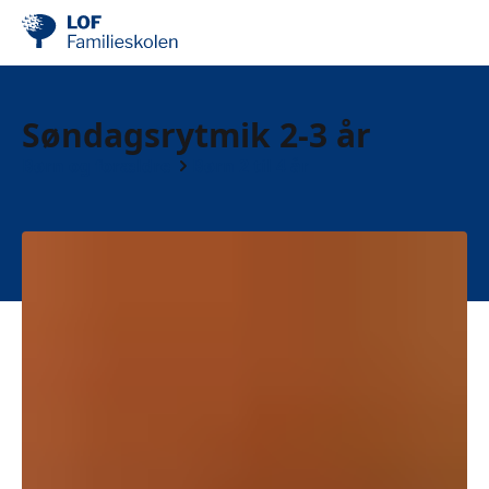
Søndagsrytmik 2-3 år
Børn og forældre
Børn 2 til 4 år