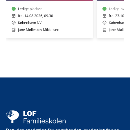
bevægelse
bevægel
2-
Ledige pladser
2-
Ledige plads
4
4
fre. 14.08.2026, 09.30
fre. 23.10.20
år
år
København NV
København 
Jane Mølleskov Mikkelsen
Jane Møllesk