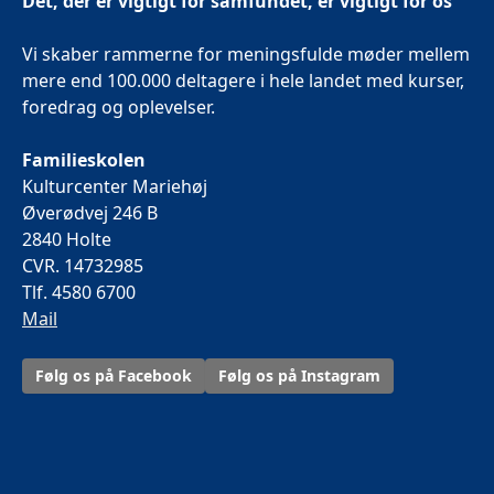
Det, der er vigtigt for samfundet, er vigtigt for os
Vi skaber rammerne for meningsfulde møder mellem
mere end 100.000 deltagere i hele landet med kurser,
foredrag og oplevelser.
Familieskolen
Kulturcenter Mariehøj
Øverødvej 246 B
2840 Holte
CVR. 14732985
Tlf. 4580 6700
Mail
Følg os på Facebook
Følg os på Instagram