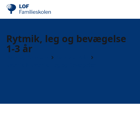
Rytmik, leg og bevægelse
1-3 år
Børn og forældre
Børn 2 til 4 år
Rytmik & Rytmik, Leg og Bevægelse