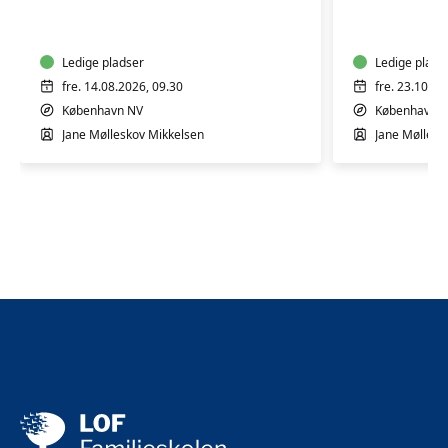
leg
leg
og
og
bevægelse
bevægel
2-
Ledige pladser
2-
Ledige plads
4
4
fre. 14.08.2026, 09.30
fre. 23.10.20
år
år
København NV
København 
Jane Mølleskov Mikkelsen
Jane Møllesk