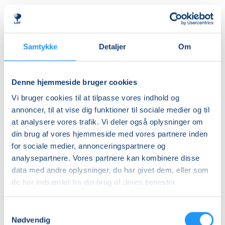
Vi bruger blandt andet rasleæg, tørklæder, bolde,
DKK 916,00
tæpper, faldskærm og andre spændende rekvisitter,
Ledig-KBH
som inviterer til leg, bevægelse og nysgerrighed.
DKK 852,00
Aktiviteterne tilpasses børnenes alder og udvikling,
Samtykke
Detaljer
Om
så alle kan være med – uanset forudsætninger.
Ledig-FRB
DKK 868,00
Rytmik bygger både på nye oplevelser og
Denne hjemmeside bruger cookies
Studerende-KBH
genkendelse. De velkendte sange, lege og
Vi bruger cookies til at tilpasse vores indhold og
bevægelser skaber en tryg ramme, hvor barnet kan
DKK 852,00
annoncer, til at vise dig funktioner til sociale medier og til
føle sig hjemme, deltage aktivt og udvikle sig i sit eget
at analysere vores trafik. Vi deler også oplysninger om
Studerende-FRB
tempo.
din brug af vores hjemmeside med vores partnere inden
DKK 868,00
for sociale medier, annonceringspartnere og
Undervejs får I inspiration til enkle og sjove
Unge (18-25 år)-KBH
analysepartnere. Vores partnere kan kombinere disse
bevægelseslege, som kan tages med hjem og skabe
data med andre oplysninger, du har givet dem, eller som
DKK 852,00
hyggelige stunder i hverdagen.
de har indsamlet fra din brug af deres tjenester.
Info
Det hele foregår i en afslappet og positiv atmosfære
Samtykkevalg
fyldt med glæde, nærvær og fællesskab med andre
Nummer
Nødvendig