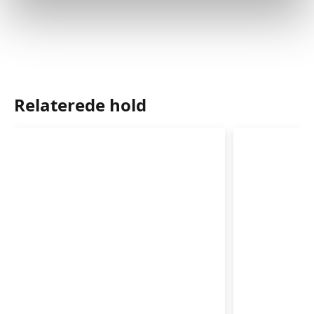
Relaterede hold
Rytmik,
Rytmik,